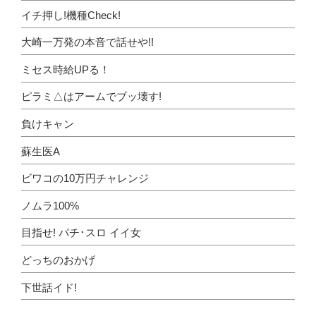
イチ押し!機種Check!
大崎一万発の本音で話せや!!
ミセス時給UPる！
ピラミ△はアームでブッ壊す!
負けキャン
蘇生医A
ビワコの10万円チャレンジ
ノムラ100%
目指せ! パチ･スロ イイ女
どっちのおかげ
下世話イド!