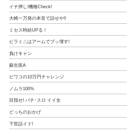
イチ押し!機種Check!
大崎一万発の本音で話せや!!
ミセス時給UPる！
ピラミ△はアームでブッ壊す!
負けキャン
蘇生医A
ビワコの10万円チャレンジ
ノムラ100%
目指せ! パチ･スロ イイ女
どっちのおかげ
下世話イド!