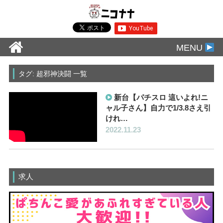
MENU
タグ: 超邪神決闘 一覧
新台【パチスロ 這いよれ!ニ
ャル子さん】自力で1/3.8さえ引
けれ…
2022.11.23
求人