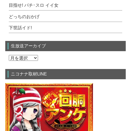
目指せ! パチ･スロ イイ女
どっちのおかげ
下世話イド!
生放送アーカイブ
ニコナナ取材LINE