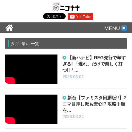
MENU
タグ: 辛い 一覧
【新ハナビ】REG先行で辛す
ぎる! 「遅れ」だけで楽しく打
つ!!「…
2026.06.02
新台【ファミスタ回胴版!!】2
コマ目押し派も安心!? 攻略手順
を…
2023.08.24