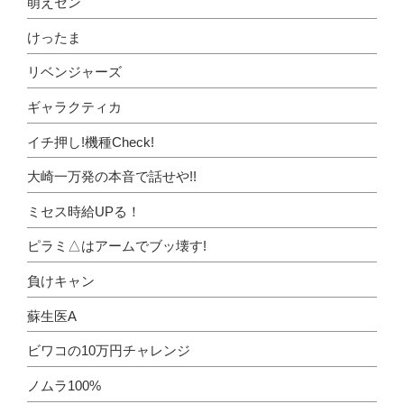
萌えセン
けったま
リベンジャーズ
ギャラクティカ
イチ押し!機種Check!
大崎一万発の本音で話せや!!
ミセス時給UPる！
ピラミ△はアームでブッ壊す!
負けキャン
蘇生医A
ビワコの10万円チャレンジ
ノムラ100%