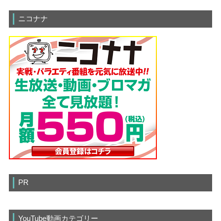
ニコナナ
PR
YouTube動画カテゴリー