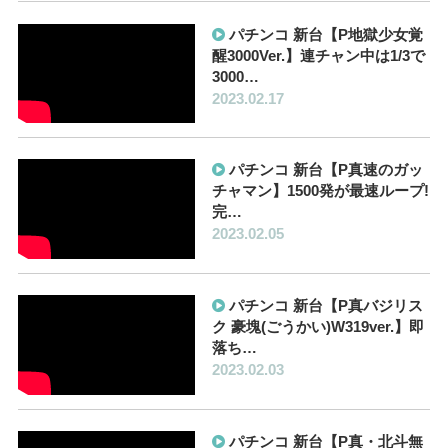
パチンコ 新台【P地獄少女覚
醒3000Ver.】連チャン中は1/3で
3000…
2023.02.17
パチンコ 新台【P真速のガッ
チャマン】1500発が最速ループ!
完…
2023.02.05
パチンコ 新台【P真バジリス
ク 豪塊(ごうかい)W319ver.】即
落ち…
2023.02.03
パチンコ 新台【P真・北斗無