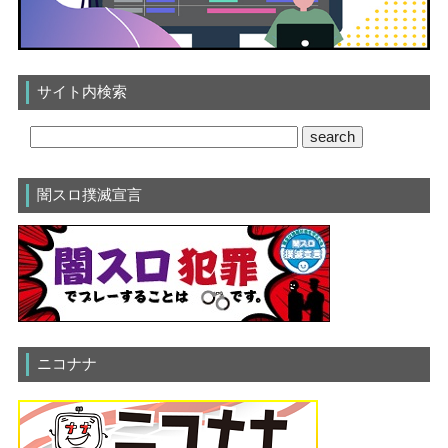
サイト内検索
闇スロ撲滅宣言
ニコナナ