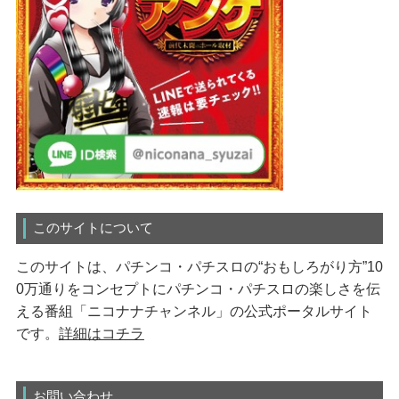
このサイトについて
このサイトは、パチンコ・パチスロの“おもしろがり方”10
0万通りをコンセプトにパチンコ・パチスロの楽しさを伝
える番組「ニコナナチャンネル」の公式ポータルサイト
です。
詳細はコチラ
お問い合わせ