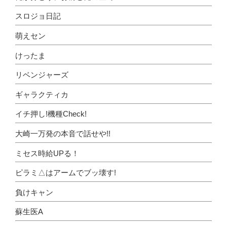
スロジョ日記
萌えセン
けったま
リベンジャーズ
ギャラクティカ
イチ押し!機種Check!
大崎一万発の本音で話せや!!
ミセス時給UPる！
ピラミ△はアームでブッ壊す!
負けキャン
蘇生医A