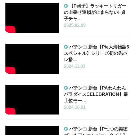
【P貞子】ラッキートリガー
の上乗せ連鎖が止まらない! 貞
子チャ…
2025.02.09
パチンコ 新台【P/e大海物語5
スペシャル】シリーズ初の先バ
レ搭…
2024.11.03
パチンコ 新台【PAわんわん
パラダイスCELEBRATION】最
上位モー…
2024.10.01
パチンコ 新台【P七つの美徳