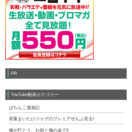
PR
YouTube動画カテゴリー
ぱちんこ漫遊記
若葉まいたけジャグのプレミアぜんぶ見る!
俺が打とう、お前と俺の金で!!