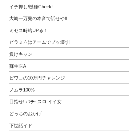
イチ押し!機種Check!
大崎一万発の本音で話せや!!
ミセス時給UPる！
ピラミ△はアームでブッ壊す!
負けキャン
蘇生医A
ビワコの10万円チャレンジ
ノムラ100%
目指せ! パチ･スロ イイ女
どっちのおかげ
下世話イド!