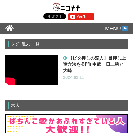
MENU
タグ: 達人 一覧
【ビタ押しの達人】目押し上
達方法を公開! 中武一日二膳と
大崎…
2024.02.11
求人