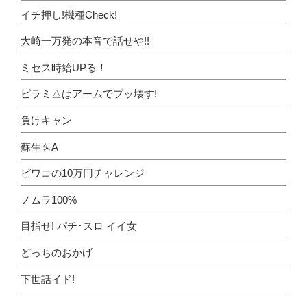
イチ押し!機種Check!
大崎一万発の本音で話せや!!
ミセス時給UPる！
ピラミ△はアームでブッ壊す!
負けキャン
蘇生医A
ビワコの10万円チャレンジ
ノムラ100%
目指せ! パチ･スロ イイ女
どっちのおかげ
下世話イド!