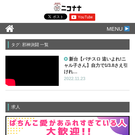
MENU
タグ: 邪神決闘 一覧
新台【パチスロ 這いよれ!ニ
ャル子さん】自力で1/3.8さえ引
けれ…
2022.11.23
求人