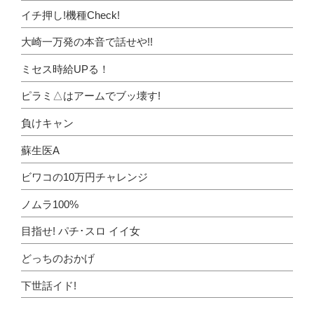
イチ押し!機種Check!
大崎一万発の本音で話せや!!
ミセス時給UPる！
ピラミ△はアームでブッ壊す!
負けキャン
蘇生医A
ビワコの10万円チャレンジ
ノムラ100%
目指せ! パチ･スロ イイ女
どっちのおかげ
下世話イド!