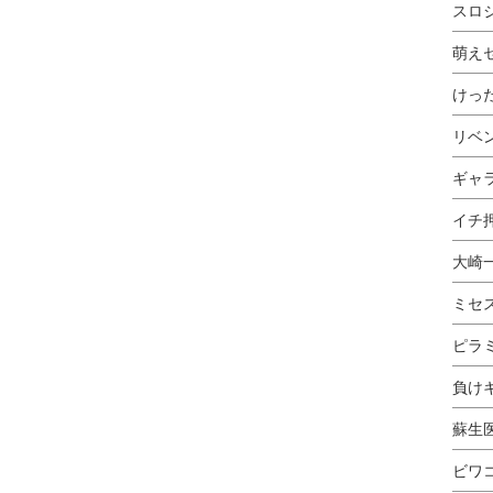
スロ
萌え
けっ
リベ
ギャ
イチ押
大崎
ミセ
ピラ
負け
蘇生
ビワ