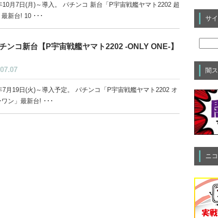
4年10月7日(月)～導入。 パチンコ 新台「P宇宙戦艦ヤマト2202 超
新台! 10 ･･･
サイ
チンコ新台【P宇宙戦艦ヤマト2202 -ONLY ONE-】
07.07
闇ス
2年7月19日(火)～導入予定。 パチンコ「P宇宙戦艦ヤマト2202 オ
ワン」最新台! ･･･
ニコ