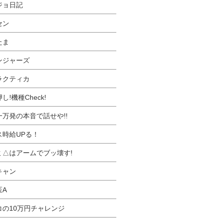
ジョ日記
セン
たま
ンジャーズ
ラクティカ
し!機種Check!
一万発の本音で話せや!!
ス時給UPる！
ミ△はアームでブッ壊す!
キャン
医A
コの10万円チャレンジ