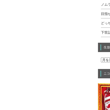
ノムラ
目指せ
どっ
下世話
生放
ニコ