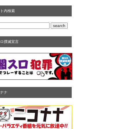
ト内検索
ロ撲滅宣言
ナナ