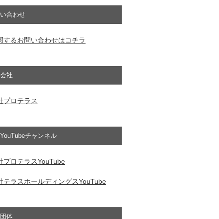
い合わせ
関するお問い合わせはコチラ
会社
社プロテラス
YouTubeチャンネル
プロテラスYouTube
テラスホールディングスYouTube
団体