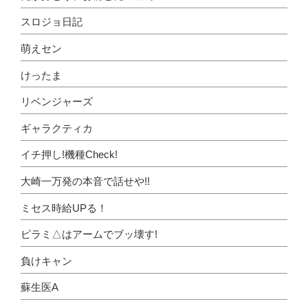
スロジョ日記
萌えセン
けったま
リベンジャーズ
ギャラクティカ
イチ押し!機種Check!
大崎一万発の本音で話せや!!
ミセス時給UPる！
ピラミ△はアームでブッ壊す!
負けキャン
蘇生医A