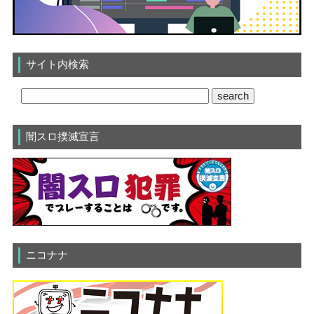
サイト内検索
闇スロ撲滅宣言
ニコナナ