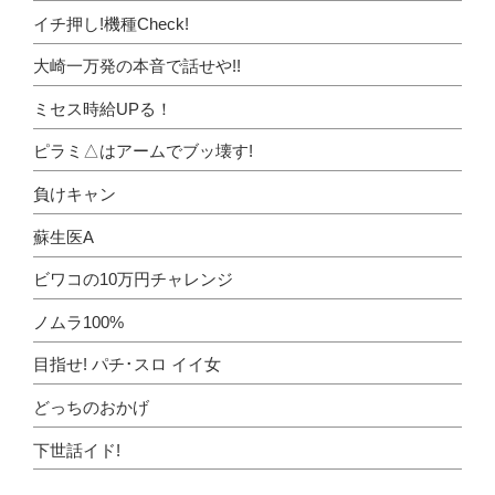
イチ押し!機種Check!
大崎一万発の本音で話せや!!
ミセス時給UPる！
ピラミ△はアームでブッ壊す!
負けキャン
蘇生医A
ビワコの10万円チャレンジ
ノムラ100%
目指せ! パチ･スロ イイ女
どっちのおかげ
下世話イド!