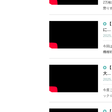
2万
懲りず
【
に…
2025.
今回
機種戦
【
大…
2025.
今度
ック☆
【