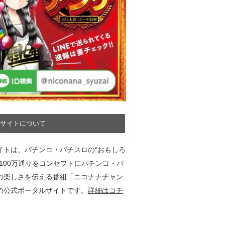
サイトについて
イトは、パチンコ・パチスロの“おもしろ
”100万通りをコンセプトにパチンコ・パ
の楽しさを伝える番組「ニコナナチャン
の公式ポータルサイトです。
詳細はコチ