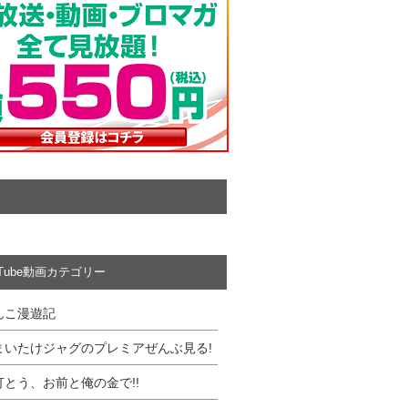
uTube動画カテゴリー
んこ漫遊記
まいたけジャグのプレミアぜんぶ見る!
打とう、お前と俺の金で!!