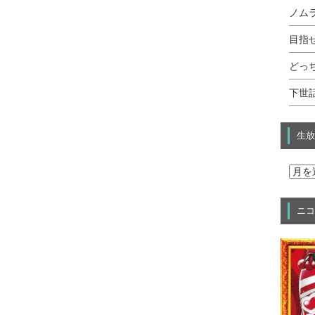
ノムラ
目指せ
どっ
下世話
生放
ニコ