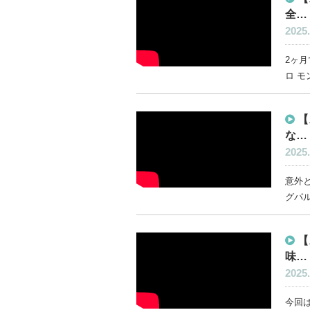
全…
2025.
2ヶ
ロ モ
【
な…
2025.
意外
グパル
【
味…
2025.
今回