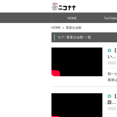
HOME
YouTub
HOME
» 青葉台会館
タグ: 青葉台会館 一覧
【
い…
2022.
朝一
最後は
【
設…
2022.