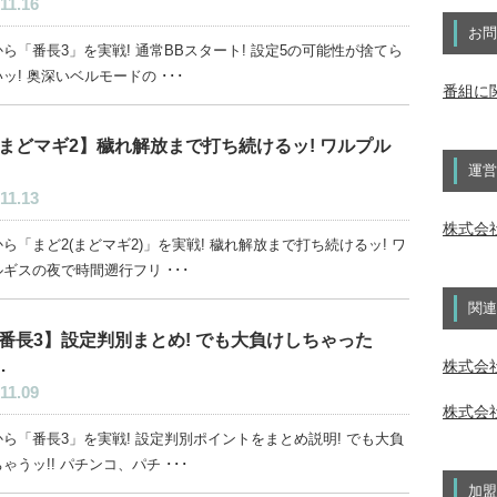
11.16
お問
ら「番長3」を実戦! 通常BBスタート! 設定5の可能性が捨てら
ッ! 奥深いベルモードの ･･･
番組に
まどマギ2】穢れ解放まで打ち続けるッ! ワルプル
運営
11.13
株式会
ら「まど2(まどマギ2)」を実戦! 穢れ解放まで打ち続けるッ! ワ
ギスの夜で時間遡行フリ ･･･
関連
番長3】設定判別まとめ! でも大負けしちゃった
…
株式会社
11.09
株式会社
ら「番長3」を実戦! 設定判別ポイントをまとめ説明! でも大負
ゃうッ!! パチンコ、パチ ･･･
加盟