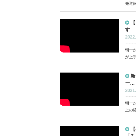
発逆転
【
す…
2022.
朝一か
が上手
新
ー…
2021.
朝一
上の確
【