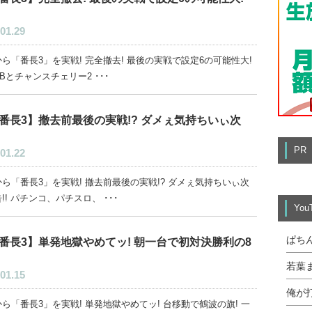
01.29
ら「番長3」を実戦! 完全撤去! 最後の実戦で設定6の可能性大!
Bとチャンスチェリー2 ･･･
番長3】撤去前最後の実戦!? ダメぇ気持ちいぃ次
PR
01.22
ら「番長3」を実戦! 撤去前最後の実戦!? ダメぇ気持ちいぃ次
!! パチンコ、パチスロ、 ･･･
Yo
ぱち
番長3】単発地獄やめてッ! 朝一台で初対決勝利の8
若葉
01.15
俺が
ら「番長3」を実戦! 単発地獄やめてッ! 台移動で鶴波の旗! 一