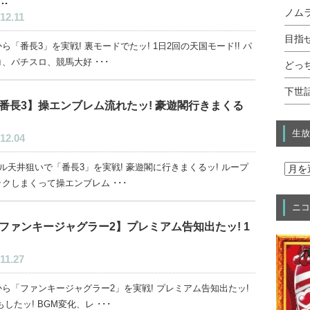
…
ノムラ
12.11
目指せ
ら「番長3」を実戦! 裏モードでたッ! 1日2回の天国モード!! パ
、パチスロ、競馬大好 ･･･
どっ
下世話
番長3】操エンブレム流れたッ! 豪遊閣行きまくる
生放
12.04
ベル天井狙いで「番長3」を実戦! 豪遊閣に行きまくるッ! ループ
クしまくって操エンブレム ･･･
ニコ
ファンキージャグラー2】プレミアム告知出たッ! 1
11.27
ら「ファンキージャグラー2」を実戦! プレミアム告知出たッ!
もしたッ! BGM変化、レ ･･･