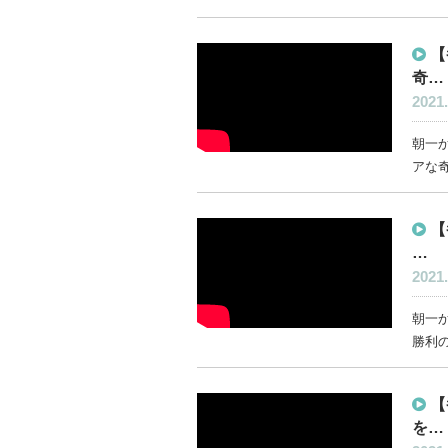
【
奇…
2021.
朝一か
アな奇
【
…
2021.
朝一か
勝利の
【
を…