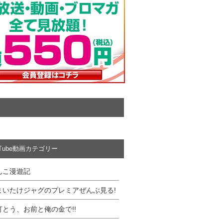
uTube動画カテゴリー
んこ漫遊記
まいたけジャグのプレミアぜんぶ見る!
打とう、お前と俺の金で!!