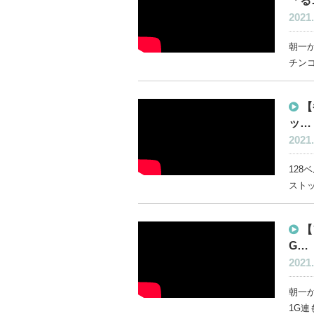
「る
2021.
朝一か
チンコ
【
ッ…
2021.
128
ストッ
【
G…
2021.
朝一か
1G連