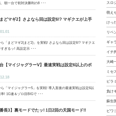
スロ
、朝一台で初対決勝利の8 ･･･
萌え
まどマギ2】さよなら回は設定6!? マギクエが上手
けっ
01.01
リベ
ギャ
ら「まどマギ2(まど2)」を実戦! さよなら回は設定6!? マギクエ
すぎるッ! 高設定示 ･･･
イチ押
大崎
台【マイジャグラーⅤ】最速実戦は設定6以上のボ
ミセ
12.18
ピラ
から「マイジャグラー5」を実戦! 導入直後の最速実戦は設定6以
負け
率! 1G連＆ゾロ目BIGで ･･･
蘇生
番長3】裏モードでたッ! 1日2回の天国モード!!
ビワ