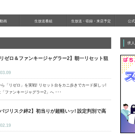
e動画
生放送番組
生放送・収録・来店予定
公式Y
求人
リゼロ＆ファンキージャグラー2】朝一リセット狙
03.09
から「リゼロ」を実戦! リセット台をカニ歩きでカード探しッ!
「ファンキージャグラー2」へ ･･･
バジリスク絆2】初当りが超軽いッ! 設定判別で高
02.19