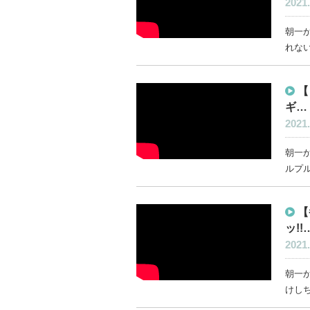
2021.
朝一か
れない
【
ギ…
2021.
朝一か
ルプル
【
ッ!!
2021.
朝一か
けしち