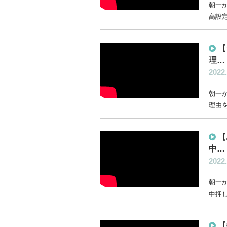
朝一か
高設定
【
理…
2022.
朝一か
理由を
【
中…
2022.
朝一
中押し
【