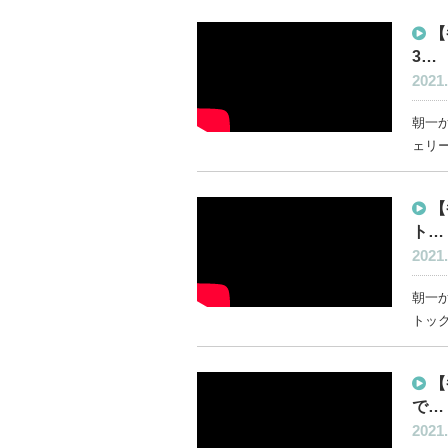
【
3…
2021.
朝一か
ェリー
【
ト…
2021.
朝一か
トック
【
で…
2021.