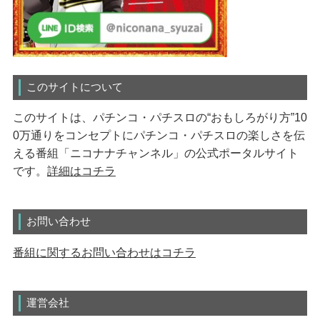
このサイトについて
このサイトは、パチンコ・パチスロの“おもしろがり方”10
0万通りをコンセプトにパチンコ・パチスロの楽しさを伝
える番組「ニコナナチャンネル」の公式ポータルサイト
です。
詳細はコチラ
お問い合わせ
番組に関するお問い合わせはコチラ
運営会社