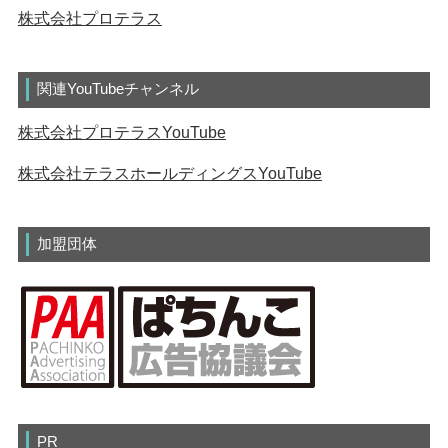
株式会社プロテラス
関連YouTubeチャンネル
株式会社プロテラスYouTube
株式会社テラスホールディングスYouTube
加盟団体
PR