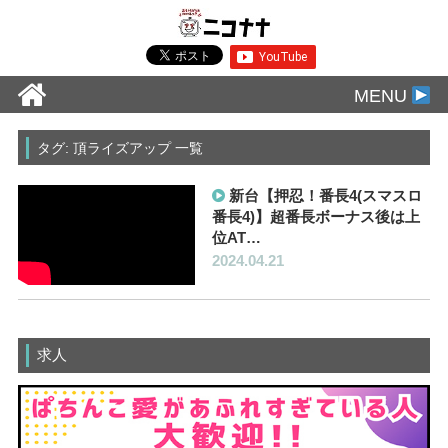
MENU
タグ: 頂ライズアップ 一覧
新台【押忍！番長4(スマスロ
番長4)】超番長ボーナス後は上
位AT…
2024.04.21
求人