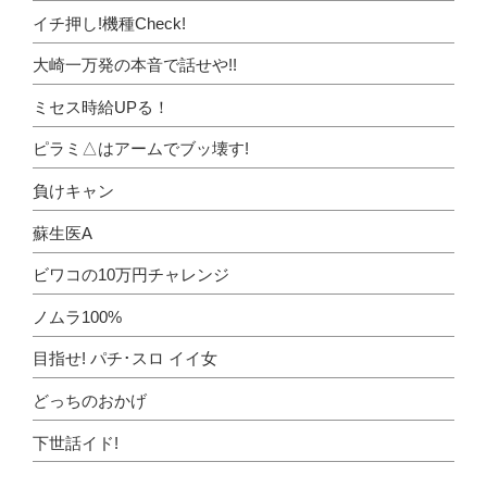
イチ押し!機種Check!
大崎一万発の本音で話せや!!
ミセス時給UPる！
ピラミ△はアームでブッ壊す!
負けキャン
蘇生医A
ビワコの10万円チャレンジ
ノムラ100%
目指せ! パチ･スロ イイ女
どっちのおかげ
下世話イド!