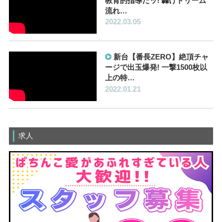
教育的指導だッ! 轟けドリーム
流れ…
2022.03.05
新台【番長ZERO】絶頂チャ
ージで出玉爆発! 一撃1500枚以
上の特…
2022.01.21
求人