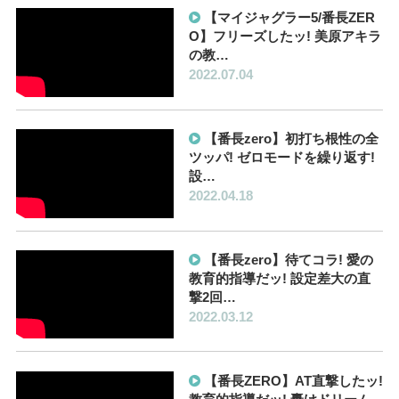
【マイジャグラー5/番長ZER
O】フリーズしたッ! 美原アキラ
の教…
2022.07.04
【番長zero】初打ち根性の全
ツッパ! ゼロモードを繰り返す!
設…
2022.04.18
【番長zero】待てコラ! 愛の
教育的指導だッ! 設定差大の直
撃2回…
2022.03.12
【番長ZERO】AT直撃したッ!