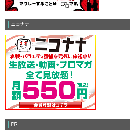
ニコナナ
PR