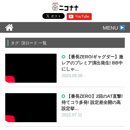
MENU
タグ: 頂ロード 一覧
【番長ZERO/ギャグダー】激
レアのプレミア演出発生! BB中
にしゃ…
2024.09.08
【番長ZERO】2回のAT直撃!
待てコラ多発! 設定差全開の高
設定挙…
2022.07.11