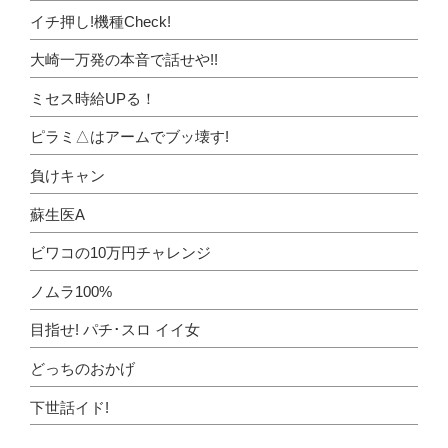
イチ押し!機種Check!
大崎一万発の本音で話せや!!
ミセス時給UPる！
ピラミ△はアームでブッ壊す!
負けキャン
蘇生医A
ビワコの10万円チャレンジ
ノムラ100%
目指せ! パチ･スロ イイ女
どっちのおかげ
下世話イド!