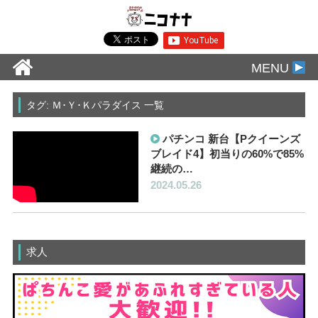
MENU
タグ: Ｍ･Ｙ･Ｋパラダイス 一覧
パチンコ 新台【Pクイーンズ
ブレイド4】初当りの60%で85%
継続の…
2024.05.26
求人