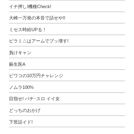
イチ押し!機種Check!
大崎一万発の本音で話せや!!
ミセス時給UPる！
ピラミ△はアームでブッ壊す!
負けキャン
蘇生医A
ビワコの10万円チャレンジ
ノムラ100%
目指せ! パチ･スロ イイ女
どっちのおかげ
下世話イド!