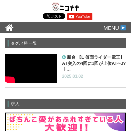
MENU
タグ: 4勝 一覧
新台 【L 仮面ライダー電王】
AT突入の4回に1回が上位ATへ!?
上…
2025.03.02
求人