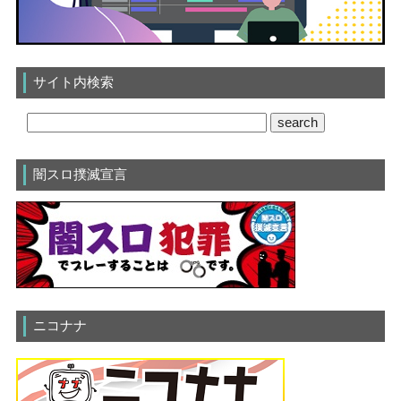
サイト内検索
闇スロ撲滅宣言
ニコナナ