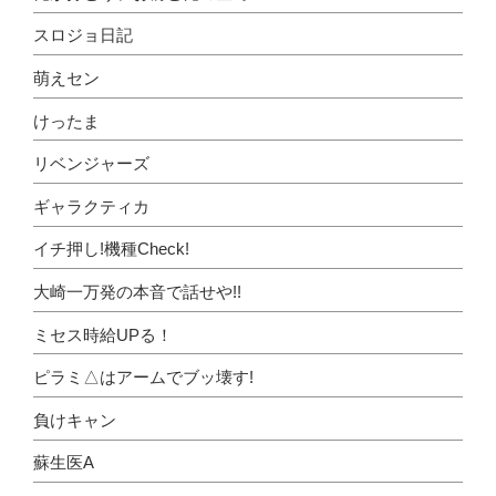
スロジョ日記
萌えセン
けったま
リベンジャーズ
ギャラクティカ
イチ押し!機種Check!
大崎一万発の本音で話せや!!
ミセス時給UPる！
ピラミ△はアームでブッ壊す!
負けキャン
蘇生医A