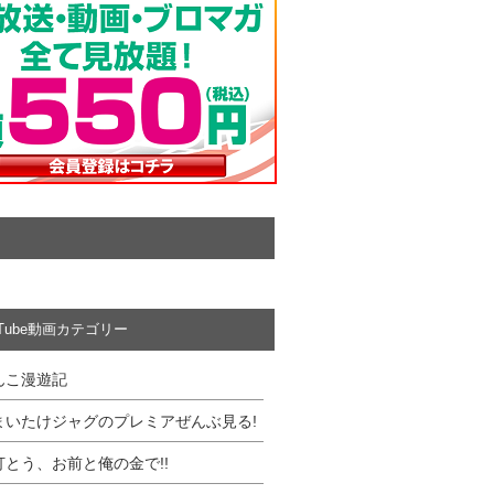
uTube動画カテゴリー
んこ漫遊記
まいたけジャグのプレミアぜんぶ見る!
打とう、お前と俺の金で!!