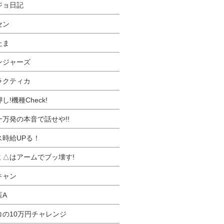
ジョ日記
セン
たま
ンジャーズ
ラクティカ
し!機種Check!
一万発の本音で話せや!!
ス時給UPる！
ミ△はアームでブッ壊す!
キャン
医A
コの10万円チャレンジ