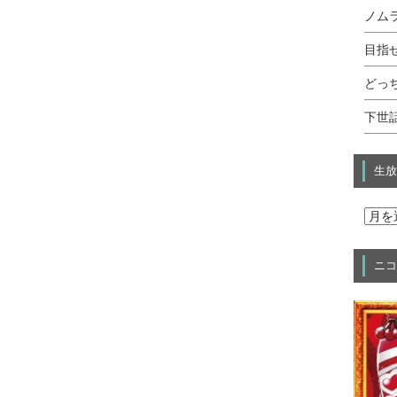
ノムラ
目指せ
どっ
下世話
生放
ニコ