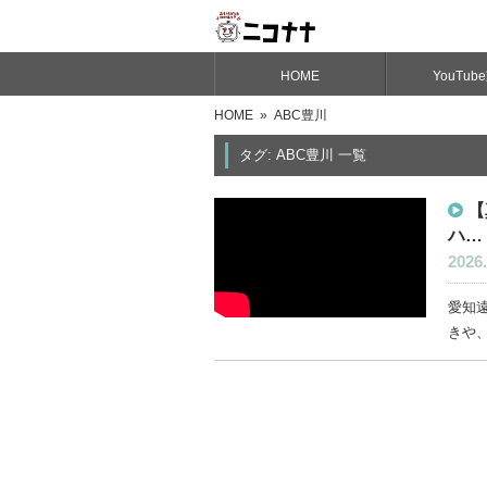
HOME
YouTub
HOME
» ABC豊川
タグ: ABC豊川 一覧
【
ハ…
2026.
愛知
きや、