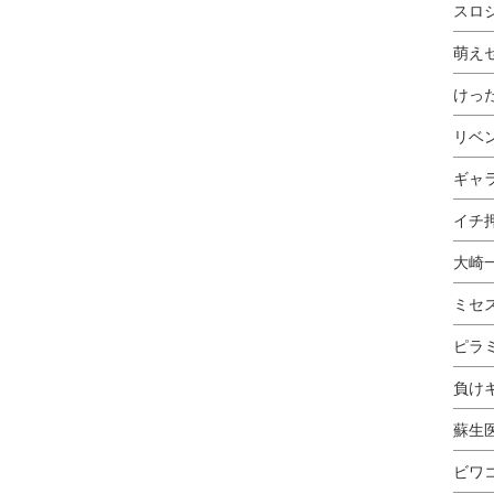
スロ
萌え
けっ
リベ
ギャ
イチ押
大崎
ミセ
ピラ
負け
蘇生
ビワ