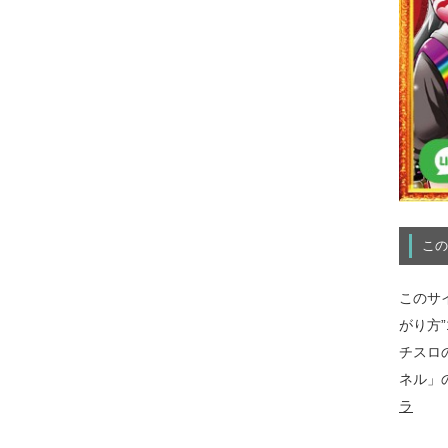
この
このサ
がり方
チスロ
ネル」
ラ