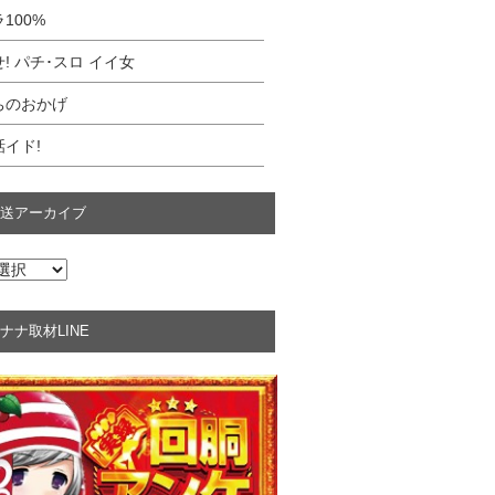
100%
! パチ･スロ イイ女
ちのおかげ
イド!
送アーカイブ
ナナ取材LINE