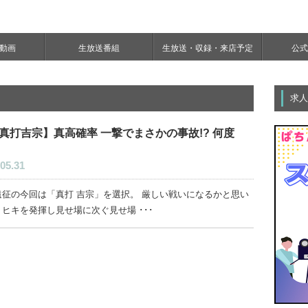
e動画
生放送番組
生放送・収録・来店予定
公式Y
求人
真打吉宗】真高確率 一撃でまさかの事故!? 何度
05.31
遠征の今回は「真打 吉宗」を選択。 厳しい戦いになるかと思い
ヒキを発揮し見せ場に次ぐ見せ場 ･･･