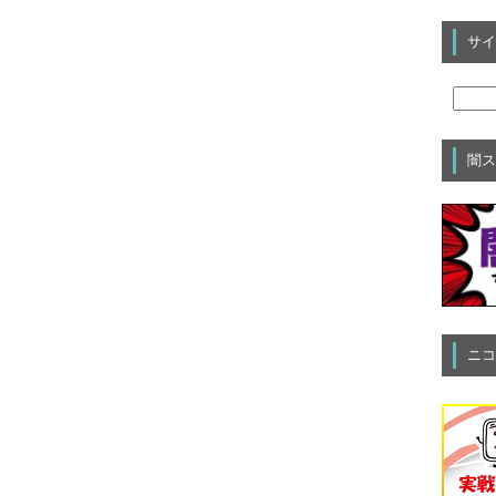
サイ
闇ス
ニコ