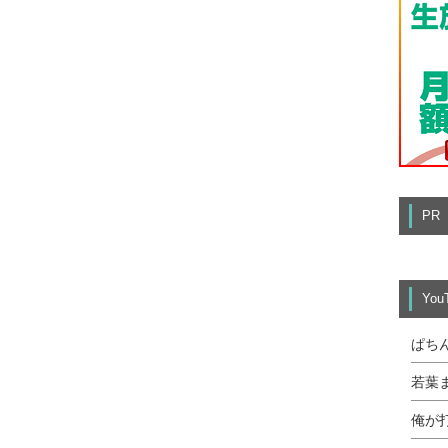
PR
Yo
ぱち
若葉
俺が