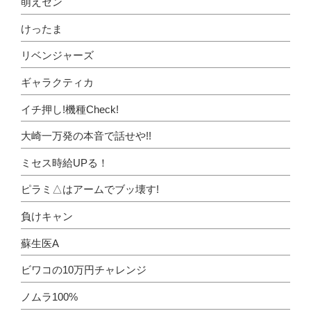
萌えセン
けったま
リベンジャーズ
ギャラクティカ
イチ押し!機種Check!
大崎一万発の本音で話せや!!
ミセス時給UPる！
ピラミ△はアームでブッ壊す!
負けキャン
蘇生医A
ビワコの10万円チャレンジ
ノムラ100%