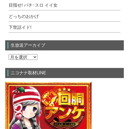
目指せ! パチ･スロ イイ女
どっちのおかげ
下世話イド!
生放送アーカイブ
ニコナナ取材LINE