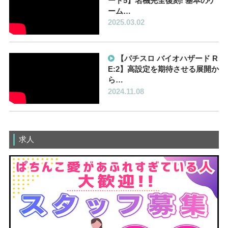
ード5】名機完全復刻! 基本のゲ
ーム…
2025.03.02
【パチスロ バイオハザード R
E:2】高設定を期待させる展開か
ら…
2024.11.08
求人