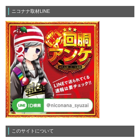
ニコナナ取材LINE
このサイトについて