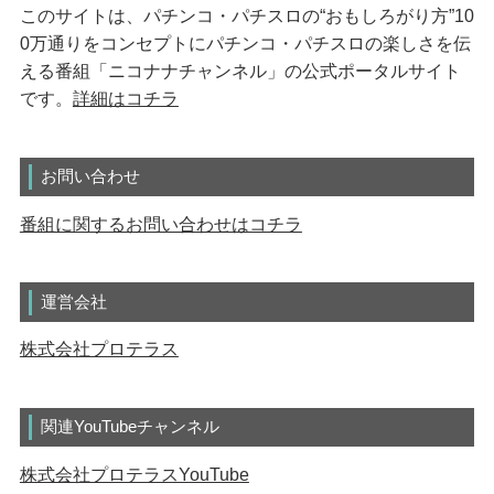
このサイトは、パチンコ・パチスロの“おもしろがり方”10
0万通りをコンセプトにパチンコ・パチスロの楽しさを伝
える番組「ニコナナチャンネル」の公式ポータルサイト
です。
詳細はコチラ
お問い合わせ
番組に関するお問い合わせはコチラ
運営会社
株式会社プロテラス
関連YouTubeチャンネル
株式会社プロテラスYouTube