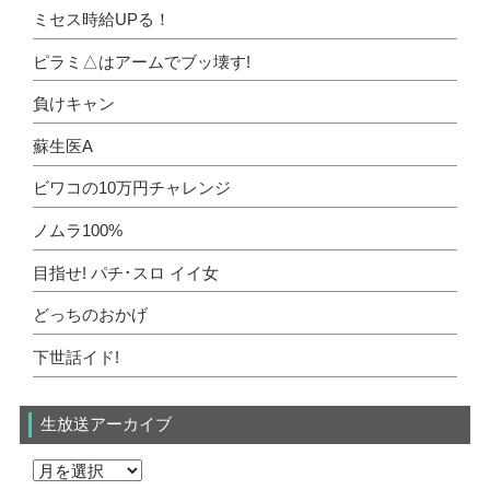
ミセス時給UPる！
ピラミ△はアームでブッ壊す!
負けキャン
蘇生医A
ビワコの10万円チャレンジ
ノムラ100%
目指せ! パチ･スロ イイ女
どっちのおかげ
下世話イド!
生放送アーカイブ