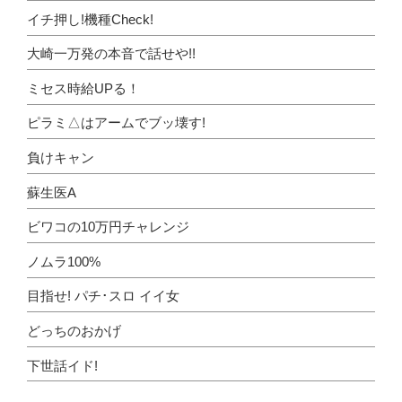
イチ押し!機種Check!
大崎一万発の本音で話せや!!
ミセス時給UPる！
ピラミ△はアームでブッ壊す!
負けキャン
蘇生医A
ビワコの10万円チャレンジ
ノムラ100%
目指せ! パチ･スロ イイ女
どっちのおかげ
下世話イド!