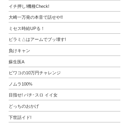
イチ押し!機種Check!
大崎一万発の本音で話せや!!
ミセス時給UPる！
ピラミ△はアームでブッ壊す!
負けキャン
蘇生医A
ビワコの10万円チャレンジ
ノムラ100%
目指せ! パチ･スロ イイ女
どっちのおかげ
下世話イド!