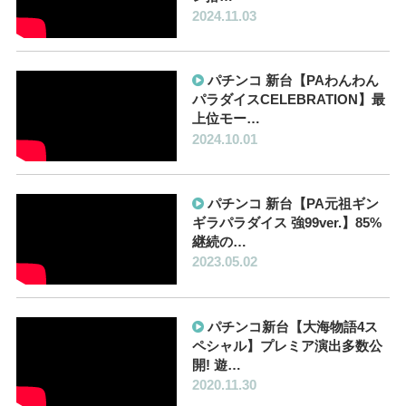
2024.11.03
パチンコ 新台【PAわんわん
パラダイスCELEBRATION】最
上位モー…
2024.10.01
パチンコ 新台【PA元祖ギン
ギラパラダイス 強99ver.】85%
継続の…
2023.05.02
パチンコ新台【大海物語4ス
ペシャル】プレミア演出多数公
開! 遊…
2020.11.30