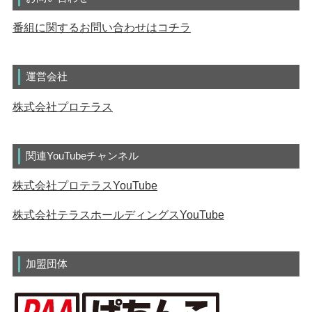
番組に関するお問い合わせはコチラ
運営会社
株式会社プロテラス
関連YouTubeチャンネル
株式会社プロテラスYouTube
株式会社テラスホールディングスYouTube
加盟団体