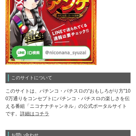
このサイトについて
このサイトは、パチンコ・パチスロの“おもしろがり方”10
0万通りをコンセプトにパチンコ・パチスロの楽しさを伝
える番組「ニコナナチャンネル」の公式ポータルサイト
です。
詳細はコチラ
お問い合わせ