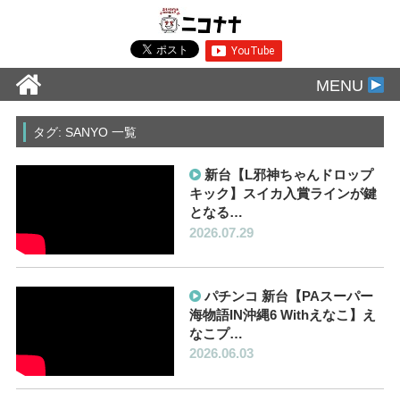
MENU
タグ: SANYO 一覧
新台【L邪神ちゃんドロップ
キック】スイカ入賞ラインが鍵
となる…
2026.07.29
パチンコ 新台【PAスーパー
海物語IN沖縄6 Withえなこ】え
なこプ…
2026.06.03