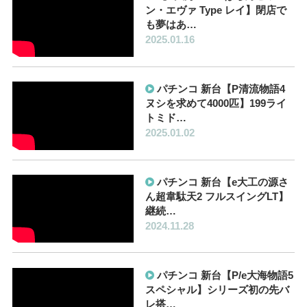
ン・エヴァ Type レイ】閉店で
も夢はあ…
2025.01.16
パチンコ 新台【P清流物語4
ヌシを求めて4000匹】199ライ
トミド…
2025.01.02
パチンコ 新台【e大工の源さ
ん超韋駄天2 フルスイングLT】
継続…
2024.11.28
パチンコ 新台【P/e大海物語5
スペシャル】シリーズ初の先バ
レ搭…