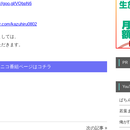
://goo.gl/VQbpN6
ter.com/kazuhiru0802
ましては、
ただきます。
PR
ニコ番組ページはコチラ
Yo
ぱち
若葉
俺が
次の記事 »