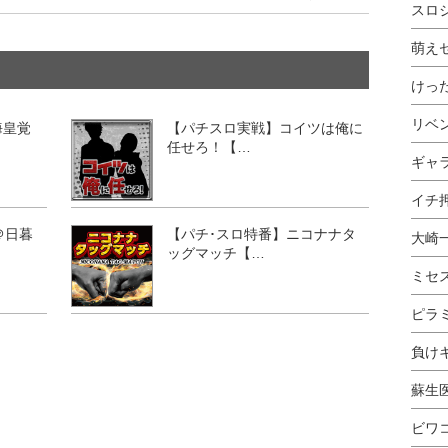
スロ
萌え
けっ
リベ
海皇覚
【パチスロ実戦】コイツは俺に
任せろ！【…
ギャ
イチ押
＠日暮
【パチ･スロ特番】ニコナナタ
大崎
ッグマッチ【…
ミセ
ピラ
負け
蘇生
ビワ