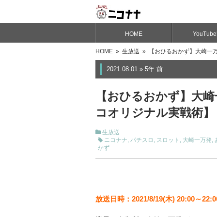
HOME
YouTub
HOME
»
生放送
» 【おひるおかず】大崎一万
2021.08.01 » 5年 前
【おひるおかず】大崎
コオリジナル実戦術】
生放送
ニコナナ
,
パチスロ
,
スロット
,
大崎一万発
,
かず
放送日時：2021/8/19(木) 20:00～22:0