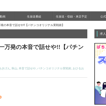
e動画
生放送番組
生放送・収録・来店予定
公式Y
発の本音で話せや!!【パチンコオリジナル実戦術】
求人
一万発の本音で話せや!!【パチン
あきげん
,
秋山
,
本音で話せや
,
パチンコオリジナル実戦術
,
おひるお
0