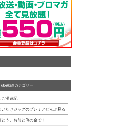
uTube動画カテゴリー
んこ漫遊記
まいたけジャグのプレミアぜんぶ見る!
打とう、お前と俺の金で!!