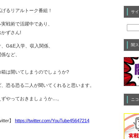
広げるリアルトーク番組！
サイ
ル実戦術で活躍中であり、
かずさん!
闇ス
、G&E入学、収入関係、
関係など、
の箱は開いてしまうのでしょうか?
ば、恐る恐る二人が聞いてくれると思います。
えずやっておきましょうか…。
ニコ
tter】
https://twitter.com/YouTube45647214