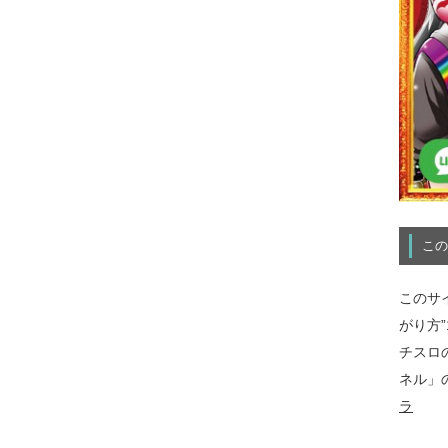
この
このサ
がり方
チスロ
ネル」
ラ