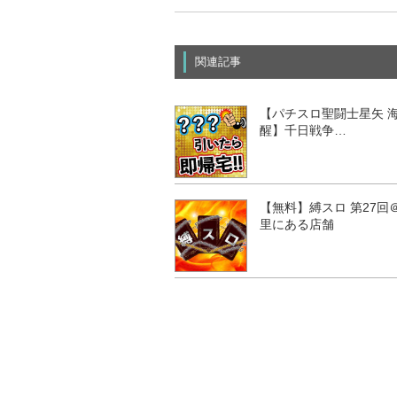
関連記事
【パチスロ聖闘士星矢 
醒】千日戦争…
【無料】縛スロ 第27回
里にある店舗