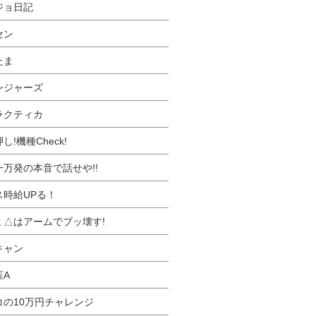
ジョ日記
セン
たま
ンジャーズ
ラクティカ
し!機種Check!
一万発の本音で話せや!!
ス時給UPる！
ミ△はアームでブッ壊す!
キャン
医A
コの10万円チャレンジ