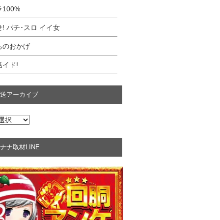
100%
! パチ･スロ イイ女
ちのおかげ
イド!
送アーカイブ
ナナ取材LINE