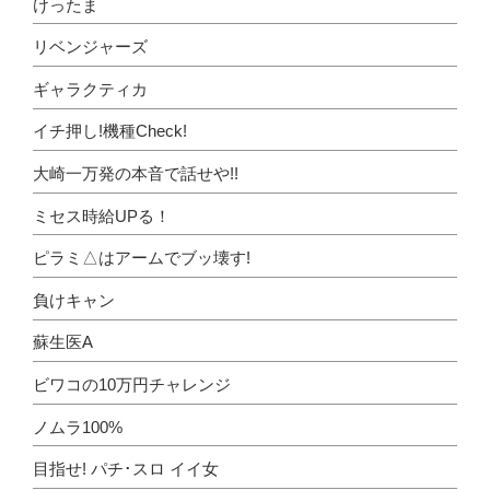
けったま
リベンジャーズ
ギャラクティカ
イチ押し!機種Check!
大崎一万発の本音で話せや!!
ミセス時給UPる！
ピラミ△はアームでブッ壊す!
負けキャン
蘇生医A
ビワコの10万円チャレンジ
ノムラ100%
目指せ! パチ･スロ イイ女