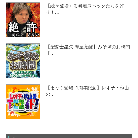
【続々登場する暴虐スペックたちを許
せ！…
【聖闘士星矢 海皇覚醒】みそぎのお時間
【…
【まりも登場! 1周年記念】レオ子・秋山
の…