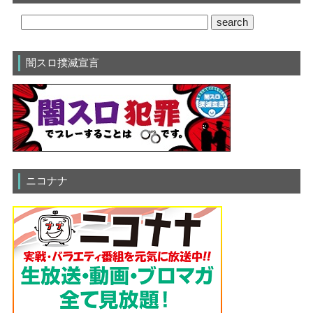
闇スロ撲滅宣言
ニコナナ