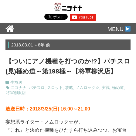
MENU
2018.03.01 » 8年 前
【ついにアノ機種を打つのか!?】パチスロ
(見)極め道～第198極～【将軍柳沢店】
生放送
ニコナナ
,
パチスロ
,
スロット
,
攻略
,
ノムロック☆
,
実戦
,
極め道
,
将軍柳沢店
放送日時：2018/3/25(日) 16:00～21:00
妄想系ライター・ノムロック☆が、
『これ』と決めた機種をひたすら打ち込みつつ、お宝台