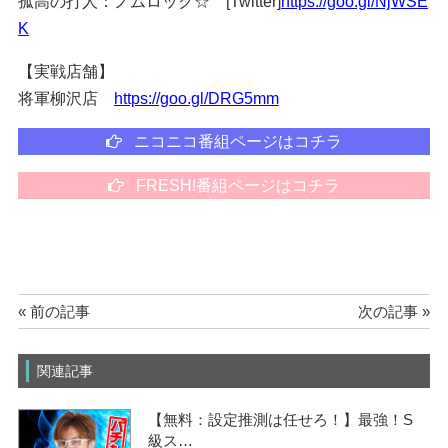
孤高の打人：ノムロック☆ [Twitter]
https://goo.gl/NjWSE
K
【実戦店舗】
将軍柳沢店
https://goo.gl/DRG5mm
ニコニコ番組ページはコチラ
FRESH!番組ページはコチラ
« 前の記事
次の記事 »
関連記事
【無料：設定推測は任せろ！】最強！S
級ス…