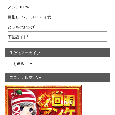
ノムラ100%
目指せ! パチ･スロ イイ女
どっちのおかげ
下世話イド!
生放送アーカイブ
ニコナナ取材LINE