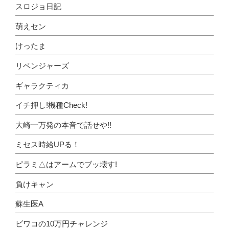
スロジョ日記
萌えセン
けったま
リベンジャーズ
ギャラクティカ
イチ押し!機種Check!
大崎一万発の本音で話せや!!
ミセス時給UPる！
ピラミ△はアームでブッ壊す!
負けキャン
蘇生医A
ビワコの10万円チャレンジ