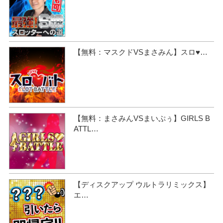
【無料：マスクドVSまさみん】スロ♥…
【無料：まさみんVSまいぷぅ】GIRLS B
ATTL…
【ディスクアップ ウルトラリミックス】
エ…