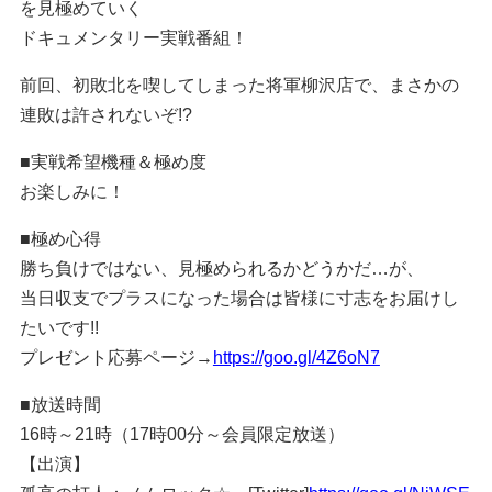
を見極めていく
ドキュメンタリー実戦番組！
前回、初敗北を喫してしまった将軍柳沢店で、まさかの
連敗は許されないぞ!?
■実戦希望機種＆極め度
お楽しみに！
■極め心得
勝ち負けではない、見極められるかどうかだ…が、
当日収支でプラスになった場合は皆様に寸志をお届けし
たいです!!
プレゼント応募ページ→
https://goo.gl/4Z6oN7
■放送時間
16時～21時（17時00分～会員限定放送）
【出演】