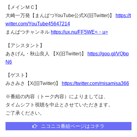
【メインＭＣ】
大崎一万発【まんぱつYouTube公式X(旧Twitter)】
https://t
witter.com/YouTube45647214
まんぱつチャンネル
https://ux.nu/FF5WE<・u>
【アシスタント】
あきげん・秋山良人 【X(旧Twitter)】
https://goo.gl/VQbp
N6
【ゲスト】
みさみさ【X(旧Twitter)】
https://twitter.com/misamisa366
※番組の内容（トーク内容）によりましては、
タイムシフト視聴を中止とさせていただきます。
ご了承ください。
ニコニコ番組ページはコチラ