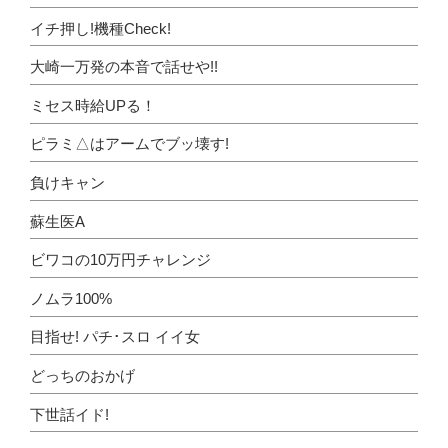
イチ押し!機種Check!
大崎一万発の本音で話せや!!
ミセス時給UPる！
ピラミ△はアームでブッ壊す!
負けキャン
蘇生医A
ビワコの10万円チャレンジ
ノムラ100%
目指せ! パチ･スロ イイ女
どっちのおかげ
下世話イド!