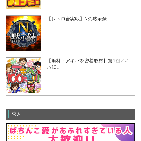
【レトロ台実戦】Nの黙示録
【無料：アキバを密着取材】第1回アキ
バ10…
求人