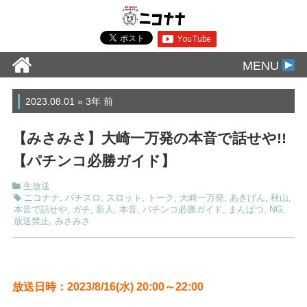
MENU
2023.08.01 » 3年 前
【みさみさ】大崎一万発の本音で話せや!!
【パチンコ必勝ガイド】
生放送
ニコナナ
,
パチスロ
,
スロット
,
トーク
,
大崎一万発
,
あきげん
,
秋山
,
本音で話せや
,
ガチ
,
新人
,
本音
,
パチンコ必勝ガイド
,
まんぱつ
,
NG
,
放送禁止
,
みさみさ
放送日時：2023/8/16(水) 20:00～22:00