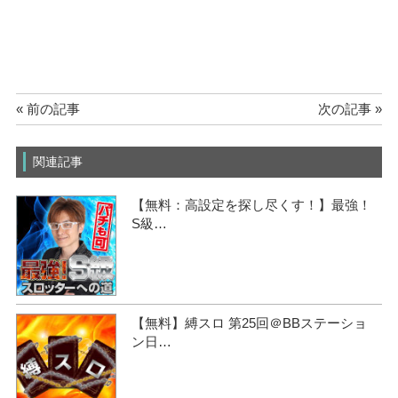
« 前の記事
次の記事 »
関連記事
【無料：高設定を探し尽くす！】最強！
S級…
【無料】縛スロ 第25回＠BBステーショ
ン日…