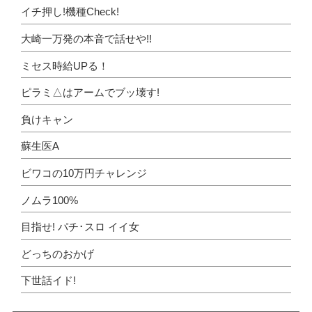
イチ押し!機種Check!
大崎一万発の本音で話せや!!
ミセス時給UPる！
ピラミ△はアームでブッ壊す!
負けキャン
蘇生医A
ビワコの10万円チャレンジ
ノムラ100%
目指せ! パチ･スロ イイ女
どっちのおかげ
下世話イド!