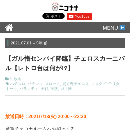
MENU
2021.07.01 » 5年 前
【ガル憎センパイ降臨】チェロスカーニバ
ル【レトロ台は何が!?】
生放送
パチスロ
,
パチンコ
,
スロット
,
貴方野チェロス
,
マスクド･モリタ
,
トーク
,
バラエティ
,
実戦
,
実践
,
ガル憎
放送日時：2021/7/13(火
) 20:00～22:30
魔窟チェロカルームへお招きする