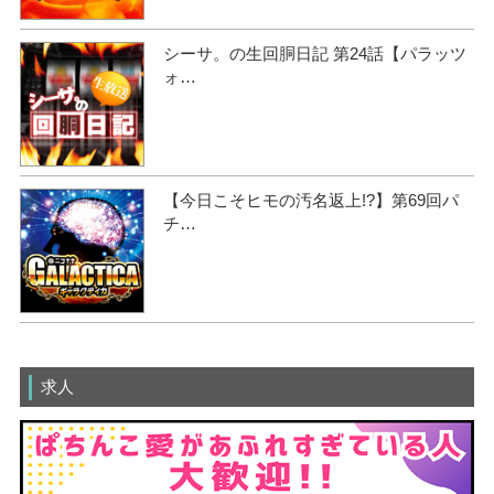
シーサ。の生回胴日記 第24話【パラッツ
ォ…
【今日こそヒモの汚名返上!?】第69回パ
チ…
求人