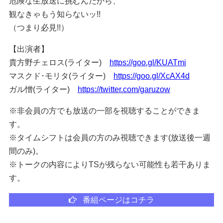
危険な生放送に挑むんだから、
観なきゃもう知らないッ!!
（つまり必見!!）
【出演者】
貴方野チェロス(ライター)
https://goo.gl/KUATmi
マスクド･モリタ(ライター)
https://goo.gl/XcAX4d
ガル憎(ライター)
https://twitter.com/garuzow
※非会員の方でも放送の一部を視聴することができま
す。
※タイムシフトは会員の方のみ視聴できます(放送後一週
間のみ)。
※トークの内容によりTSが残らない可能性も若干ありま
す。
番組ページはコチラ