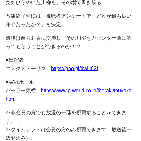
突如ひらめいた川柳を、その場で書き殴る！
番組終了時には、視聴者アンケートで「どれが最も良い
作品だったか？」を決定。
最後は自らお店に交渉し、その川柳をカウンター前に飾
ってもらうことができるのか！？
■出演者
マスクド・モリタ
https://goo.gl/dwH82f
■実戦ホール
パーラー東横
https://www.p-world.co.jp/ibaraki/touyoko.
htm
※非会員の方でも放送の一部を視聴することができま
す。
※タイムシフトは会員の方のみ視聴できます（放送後一
週間のみ）。