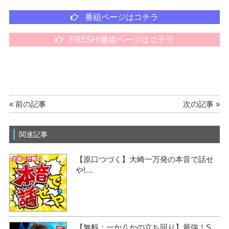
番組ページはコチラ
FRESH!番組ページはコチラ
« 前の記事
次の記事 »
関連記事
【原口つづく】大崎一万発の本音で話せ
や!…
【無料：一か八かの立ち回り】最強！S