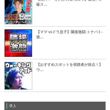
級ス…
【ママ vsドラ息子】隣接激闘-トナバト-
第…
【おすすめスポットを視聴者が採点！】
ウ…
求人