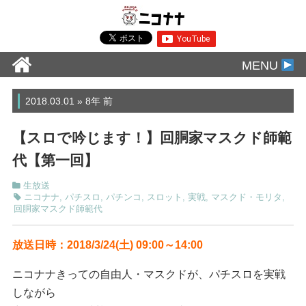
MENU
2018.03.01 » 8年 前
【スロで吟じます！】回胴家マスクド師範
代【第一回】
生放送
ニコナナ
,
パチスロ
,
パチンコ
,
スロット
,
実戦
,
マスクド・モリタ
,
回胴家マスクド師範代
放送日時：2018/3/24(土) 09:00～14:00
ニコナナきっての自由人・マスクドが、パチスロを実戦
しながら