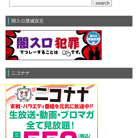
闇スロ撲滅宣言
ニコナナ