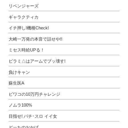
リベンジャーズ
ギャラクティカ
イチ押し!機種Check!
大崎一万発の本音で話せや!!
ミセス時給UPる！
ピラミ△はアームでブッ壊す!
負けキャン
蘇生医A
ビワコの10万円チャレンジ
ノムラ100%
目指せ! パチ･スロ イイ女
どっちのおかげ