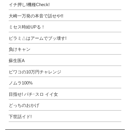
イチ押し!機種Check!
大崎一万発の本音で話せや!!
ミセス時給UPる！
ピラミ△はアームでブッ壊す!
負けキャン
蘇生医A
ビワコの10万円チャレンジ
ノムラ100%
目指せ! パチ･スロ イイ女
どっちのおかげ
下世話イド!