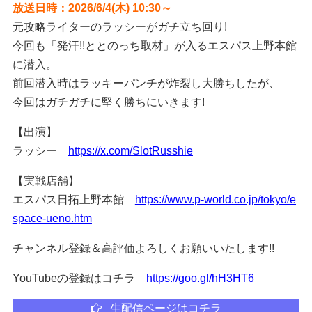
放送日時：2026/6/4(木) 10:30～
元攻略ライターのラッシーがガチ立ち回り!
今回も「発汗!!ととのっち取材」が入るエスパス上野本館
に潜入。
前回潜入時はラッキーパンチが炸裂し大勝ちしたが、
今回はガチガチに堅く勝ちにいきます!
【出演】
ラッシー
https://x.com/SlotRusshie
【実戦店舗】
エスパス日拓上野本館
https://www.p-world.co.jp/tokyo/e
space-ueno.htm
チャンネル登録＆高評価よろしくお願いいたします!!
YouTubeの登録はコチラ
https://goo.gl/hH3HT6
生配信ページはコチラ