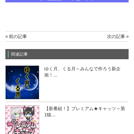
« 前の記事
次の記事 »
関連記事
ゆく月、くる月～みんなで作ろう新企
画！…
【新番組！】プレミアム★キャッツ～第
1猫…