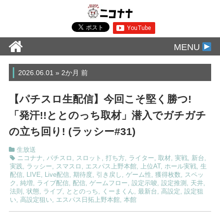
MENU
2026.06.01 » 2か月 前
【パチスロ生配信】今回こそ堅く勝つ!
「発汗!!ととのっち取材」潜入でガチガチ
の立ち回り! (ラッシー#31)
生放送
ニコナナ
,
パチスロ
,
スロット
,
打ち方
,
ライター
,
取材
,
実戦
,
新台
,
実践
,
ラッシー
,
スマスロ
,
エスパス上野本館
,
上位AT
,
ホール実戦
,
生
配信
,
LIVE
,
Live配信
,
期待度
,
引き戻し
,
ゲーム性
,
獲得枚数
,
スペッ
ク
,
純増
,
ライブ配信
,
配信
,
ゲームフロー
,
設定示唆
,
設定推測
,
天井
,
法則
,
状態
,
ライブ
,
ととのっち
,
くーまくん
,
最新台
,
高設定
,
設定狙
い
,
高設定狙い
,
エスパス日拓上野本館
,
本館