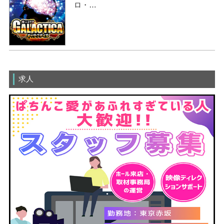
ロ・…
求人