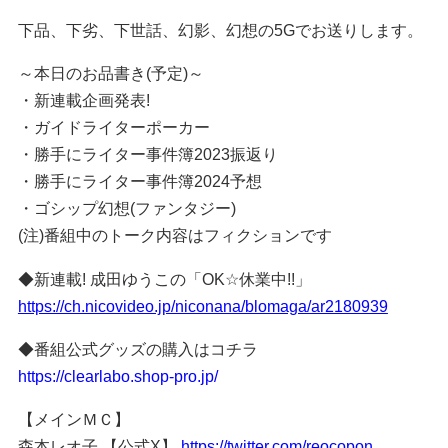
下品、下劣、下世話、幻影、幻想の5Gでお送りします。
～本日のお品書き(予定)～
・新連載企画発表!
・ガイドライターポーカー
・勝手にライター事件簿2023振返り
・勝手にライター事件簿2024予想
・ゴシップ幻想(ファンタジー)
(注)番組中のトーク内容はフィクションです
◆新連載! 成田ゆうこの「OK☆休業中!!」
https://ch.nicovideo.jp/niconana/blomaga/ar2180939
◆番組公式グッズの購入はコチラ
https://clearlabo.shop-pro.jp/
【メインＭＣ】
森本レオ子 【公式X】
https://twitter.com/reocopon