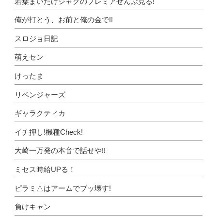
若葉まいたけジャグのプレミアぜんぶ見る!
俺が打とう、お前と俺の金で!!
スロジョ日記
萌えセン
けったま
リベンジャーズ
ギャラクティカ
イチ押し!機種Check!
大崎一万発の本音で話せや!!
ミセス時給UPる！
ピラミ△はアームでブッ壊す!
負けキャン