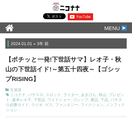
MENU
2024.01.01 » 3年 前
【ポチッと一発!下世話サマ】レオ子・秋
山の下世話イド!～第五十四夜～【ゴシッ
プRISING】
生放送
ニコナナ
,
パチスロ
,
スロット
,
ライター
,
あきげん
,
秋山
,
プレゼン
ト
,
森本レオ子
,
下世話
,
ワイドショー
,
ゴシップ
,
裏話
,
下品
,
パチス
ロ必勝ガイド
,
ラジオ
,
ゲス
,
ファンタジー
,
フィクション
,
ノンフィク
ション