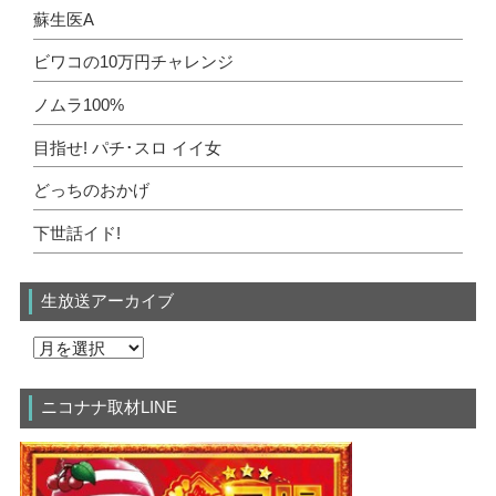
蘇生医A
ビワコの10万円チャレンジ
ノムラ100%
目指せ! パチ･スロ イイ女
どっちのおかげ
下世話イド!
生放送アーカイブ
ニコナナ取材LINE