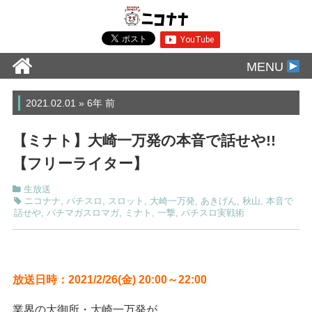
MENU
2021.02.01 » 6年 前
【ミナト】大崎一万発の本音で話せや!!
【フリーライター】
生放送
ニコナナ
,
パチスロ
,
スロット
,
大崎一万発
,
あきげん
,
秋山
,
本音で
話せや
,
パチマガスロマガ
,
ミナト
,
一撃
,
パチスロ実戦術
放送日時：2021/2/26(金) 20:00～22:00
業界の大御所・大崎一万発が、