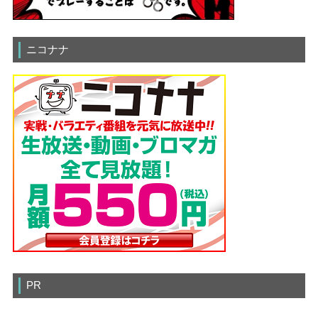
ニコナナ
PR