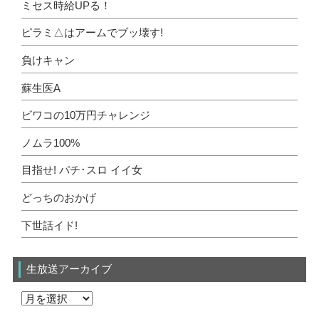
ミセス時給UPる！
ピラミ△はアームでブッ壊す!
負けキャン
蘇生医A
ビワコの10万円チャレンジ
ノムラ100%
目指せ! パチ･スロ イイ女
どっちのおかげ
下世話イド!
生放送アーカイブ