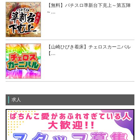
【無料】パチスロ準新台下克上～第五陣
～…
【山崎ひびき着床】チェロスカーニバル
【…
求人