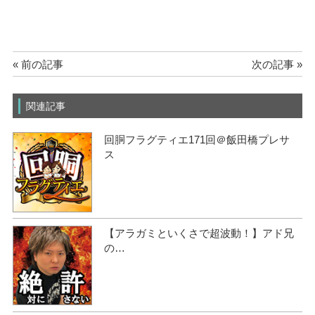
« 前の記事
次の記事 »
関連記事
回胴フラグティエ171回＠飯田橋プレサ
ス
【アラガミといくさで超波動！】アド兄
の…