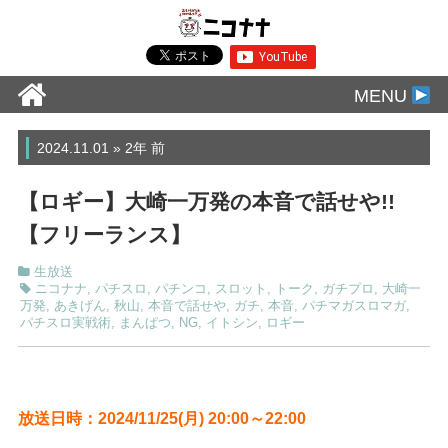
MENU
2024.11.01 » 2年 前
【ロギー】大崎一万発の本音で話せや!!
【フリーランス】
生放送
ニコナナ
,
パチスロ
,
パチンコ
,
スロット
,
トーク
,
ガチプロ
,
大崎一
万発
,
あきげん
,
秋山
,
本音で話せや
,
ガチ
,
本音
,
パチマガスロマガ
,
パチスロ実戦術
,
まんぱつ
,
NG
,
イトシン
,
ロギー
放送日時：2024/11/25(月) 20:00～22:00