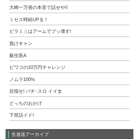
大崎一万発の本音で話せや!!
ミセス時給UPる！
ピラミ△はアームでブッ壊す!
負けキャン
蘇生医A
ビワコの10万円チャレンジ
ノムラ100%
目指せ! パチ･スロ イイ女
どっちのおかげ
下世話イド!
生放送アーカイブ