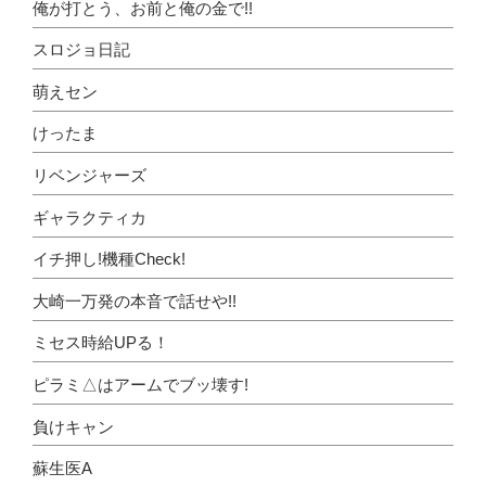
俺が打とう、お前と俺の金で!!
スロジョ日記
萌えセン
けったま
リベンジャーズ
ギャラクティカ
イチ押し!機種Check!
大崎一万発の本音で話せや!!
ミセス時給UPる！
ピラミ△はアームでブッ壊す!
負けキャン
蘇生医A