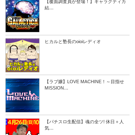
【覆面調査員が登場！】ギャラクティカ
結…
ヒカルと塾長のoioiレディオ
【ラブ嬢】LOVE MACHINE！～目指せ
MISSION…
【パチスロ生配信】魂の全ツ! 休日＋人
気…