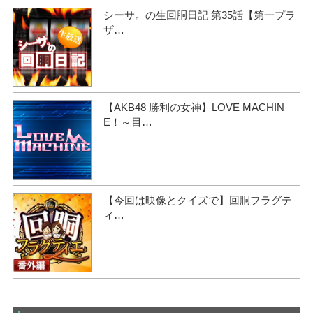
シーサ。の生回胴日記 第35話【第一プラ
ザ…
【AKB48 勝利の女神】LOVE MACHIN
E！～目…
【今回は映像とクイズで】回胴フラグテ
ィ…