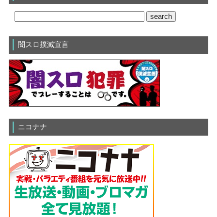
闇スロ撲滅宣言
ニコナナ