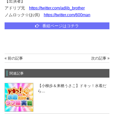
【出演者】
アドリブ兄
https://twitter.com/adlib_brother
ノムロック☆(お供)
https://twitter.com/600man
番組ページはコチラ
« 前の記事
次の記事 »
関連記事
【小柳歩＆来栖うさこ】ドキッ！水着だ
ら…