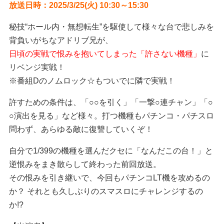
放送日時：2025/3/25(火) 10:30～15:30
秘技“ホール内・無想転生”を駆使して様々な台で悲しみを
背負いがちなアドリブ兄が、
日頃の実戦で恨みを抱いてしまった「許さない機種」
に
リベンジ実戦！
※番組Dのノムロック☆もついでに隣で実戦！
許すための条件は、「○○を引く」「一撃○連チャン」「○
○演出を見る」など様々。打つ機種もパチンコ・パチスロ
問わず、あらゆる敵に復讐していくぞ！
自分で1/399の機種を選んだクセに「なんだこの台！」と
逆恨みをまき散らして終わった前回放送。
その恨みを引き継いで、今回もパチンコLT機を攻めるの
か？ それとも久しぶりのスマスロにチャレンジするの
か!?