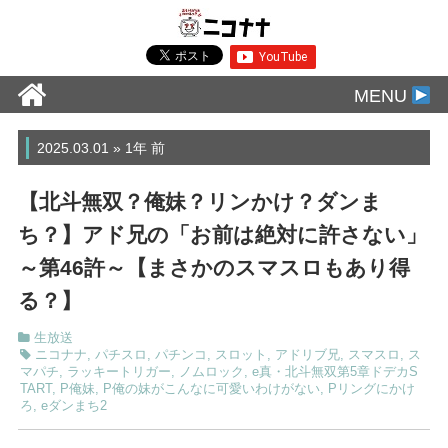
MENU
2025.03.01 » 1年 前
【北斗無双？俺妹？リンかけ？ダンま
ち？】アド兄の「お前は絶対に許さない」
～第46許～【まさかのスマスロもあり得
る？】
生放送
ニコナナ
,
パチスロ
,
パチンコ
,
スロット
,
アドリブ兄
,
スマスロ
,
ス
マパチ
,
ラッキートリガー
,
ノムロック
,
e真・北斗無双第5章ドデカS
TART
,
P俺妹
,
P俺の妹がこんなに可愛いわけがない
,
Pリングにかけ
ろ
,
eダンまち2