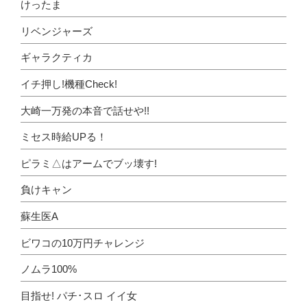
けったま
リベンジャーズ
ギャラクティカ
イチ押し!機種Check!
大崎一万発の本音で話せや!!
ミセス時給UPる！
ピラミ△はアームでブッ壊す!
負けキャン
蘇生医A
ビワコの10万円チャレンジ
ノムラ100%
目指せ! パチ･スロ イイ女