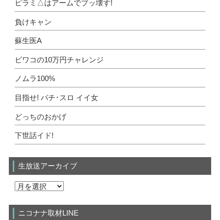
ピラミ△はアームでブッ壊す!
負けキャン
蘇生医A
ビワコの10万円チャレンジ
ノムラ100%
目指せ! パチ･スロ イイ女
どっちのおかげ
下世話イド!
生放送アーカイブ
ニコナナ取材LINE