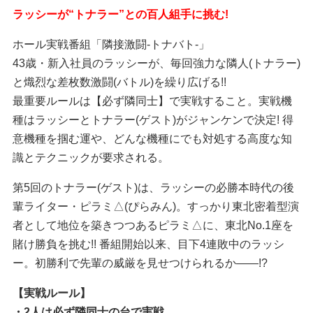
ラッシーが“トナラー”との百人組手に挑む!
ホール実戦番組「隣接激闘-トナバト-」
43歳・新入社員のラッシーが、毎回強力な隣人(トナラー)
と熾烈な差枚数激闘(バトル)を繰り広げる!!
最重要ルールは【必ず隣同士】で実戦すること。実戦機
種はラッシーとトナラー(ゲスト)がジャンケンで決定! 得
意機種を掴む運や、どんな機種にでも対処する高度な知
識とテクニックが要求される。
第5回のトナラー(ゲスト)は、ラッシーの必勝本時代の後
輩ライター・ピラミ△(ぴらみん)。すっかり東北密着型演
者として地位を築きつつあるピラミ△に、東北No.1座を
賭け勝負を挑む!! 番組開始以来、目下4連敗中のラッシ
ー。初勝利で先輩の威厳を見せつけられるか――!?
【実戦ルール】
・2人は必ず隣同士の台で実戦