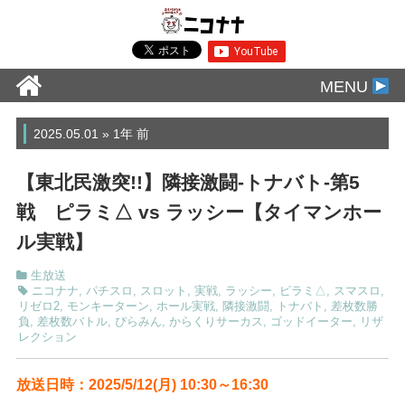
MENU
2025.05.01 » 1年 前
【東北民激突!!】隣接激闘-トナバト-第5
戦 ピラミ△ vs ラッシー【タイマンホー
ル実戦】
生放送
ニコナナ
,
パチスロ
,
スロット
,
実戦
,
ラッシー
,
ピラミ△
,
スマスロ
,
リゼロ2
,
モンキーターン
,
ホール実戦
,
隣接激闘
,
トナバト
,
差枚数勝
負
,
差枚数バトル
,
ぴらみん
,
からくりサーカス
,
ゴッドイーター
,
リザ
レクション
放送日時：2025/5/12(月) 10:30～16:30