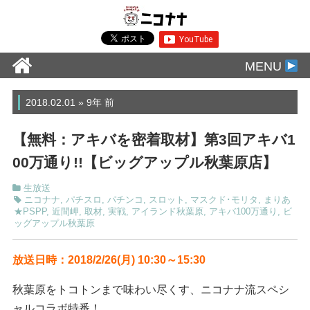
MENU
2018.02.01 » 9年 前
【無料：アキバを密着取材】第3回アキバ1
00万通り!!【ビッグアップル秋葉原店】
生放送
ニコナナ
,
パチスロ
,
パチンコ
,
スロット
,
マスクド･モリタ
,
まりあ
★PSPP
,
近間岬
,
取材
,
実戦
,
アイランド秋葉原
,
アキバ100万通り
,
ビ
ッグアップル秋葉原
放送日時：2018/2/26(月) 10:30～15:30
秋葉原をトコトンまで味わい尽くす、ニコナナ流スペシ
ャルコラボ特番！