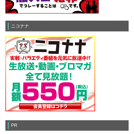
ニコナナ
PR