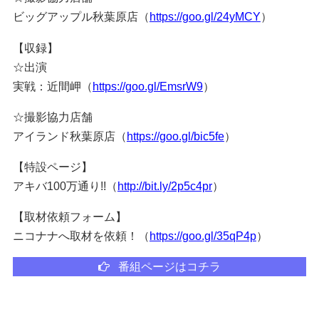
ビッグアップル秋葉原店（
https://goo.gl/24yMCY
）
【収録】
☆出演
実戦：近間岬（
https://goo.gl/EmsrW9
）
☆撮影協力店舗
アイランド秋葉原店（
https://goo.gl/bic5fe
）
【特設ページ】
アキバ100万通り!!（
http://bit.ly/2p5c4pr
）
【取材依頼フォーム】
ニコナナへ取材を依頼！（
https://goo.gl/35qP4p
）
番組ページはコチラ