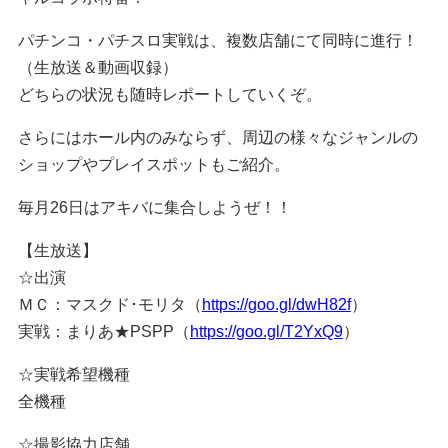
パチンコ・パチスロ実戦は、複数店舗にて同時に進行！
（生放送＆動画収録）
どちらの状況も随時レポートしていくぞ。
さらにはホール内のみならず、周辺の様々なジャンルの
ショップやプレイスポットもご紹介。
毎月26日はアキバに集合しようぜ！！
【生放送】
☆出演
ＭＣ：マスクド･モリタ（
https://goo.gl/dwH82f
）
実戦：まりあ★PSPP（
https://goo.gl/T2YxQ9
）
☆実戦希望機種
全機種
☆撮影協力店舗