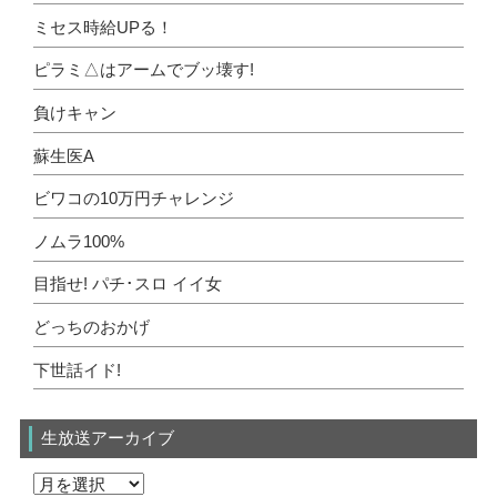
ミセス時給UPる！
ピラミ△はアームでブッ壊す!
負けキャン
蘇生医A
ビワコの10万円チャレンジ
ノムラ100%
目指せ! パチ･スロ イイ女
どっちのおかげ
下世話イド!
生放送アーカイブ