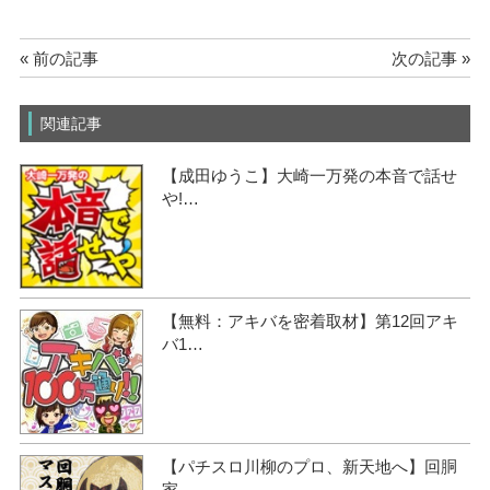
« 前の記事
次の記事 »
関連記事
【成田ゆうこ】大崎一万発の本音で話せ
や!…
【無料：アキバを密着取材】第12回アキ
バ1…
【パチスロ川柳のプロ、新天地へ】回胴
家…