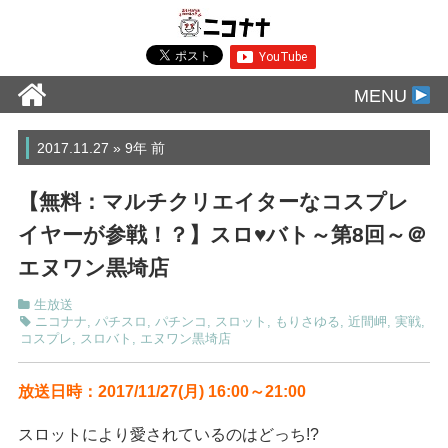
MENU
2017.11.27 » 9年 前
【無料：マルチクリエイターなコスプレ
イヤーが参戦！？】スロ♥バト～第8回～＠
エヌワン黒埼店
生放送
ニコナナ
,
パチスロ
,
パチンコ
,
スロット
,
もりさゆる
,
近間岬
,
実戦
,
コスプレ
,
スロバト
,
エヌワン黒埼店
放送日時：2017/11/27(月) 16:00～21:00
スロットにより愛されているのはどっち!?