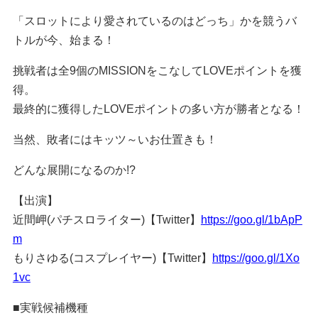
「スロットにより愛されているのはどっち」かを競うバ
トルが今、始まる！
挑戦者は全9個のMISSIONをこなしてLOVEポイントを獲
得。
最終的に獲得したLOVEポイントの多い方が勝者となる！
当然、敗者にはキッツ～いお仕置きも！
どんな展開になるのか!?
【出演】
近間岬(パチスロライター)【Twitter】
https://goo.gl/1bApP
m
もりさゆる(コスプレイヤー)【Twitter】
https://goo.gl/1Xo
1vc
■実戦候補機種