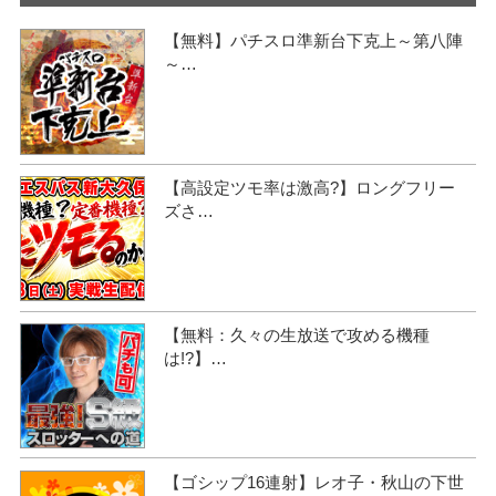
【無料】パチスロ準新台下克上～第八陣
～…
【高設定ツモ率は激高?】ロングフリー
ズさ…
【無料：久々の生放送で攻める機種
は!?】…
【ゴシップ16連射】レオ子・秋山の下世