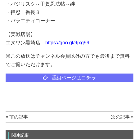
・バジリスク～甲賀忍法帖～絆
・押忍！番長３
・バラエティコーナー
【実戦店舗】
エヌワン黒埼店
https://goo.gl/9jxg99
※この放送はチャンネル会員以外の方でも最後まで無料
でご覧いただけます。
番組ページはコチラ
« 前の記事
次の記事 »
関連記事