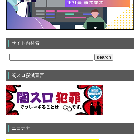
サイト内検索
闇スロ撲滅宣言
ニコナナ