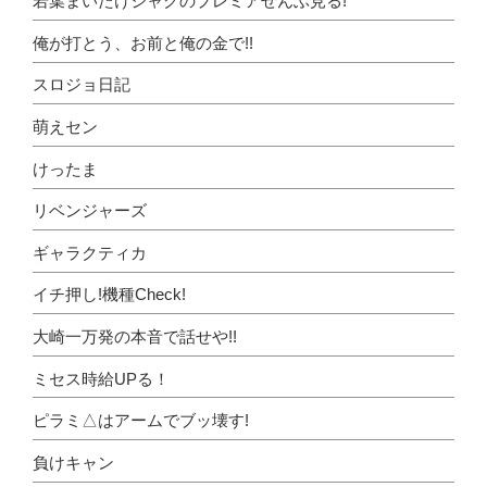
若葉まいたけジャグのプレミアぜんぶ見る!
俺が打とう、お前と俺の金で!!
スロジョ日記
萌えセン
けったま
リベンジャーズ
ギャラクティカ
イチ押し!機種Check!
大崎一万発の本音で話せや!!
ミセス時給UPる！
ピラミ△はアームでブッ壊す!
負けキャン