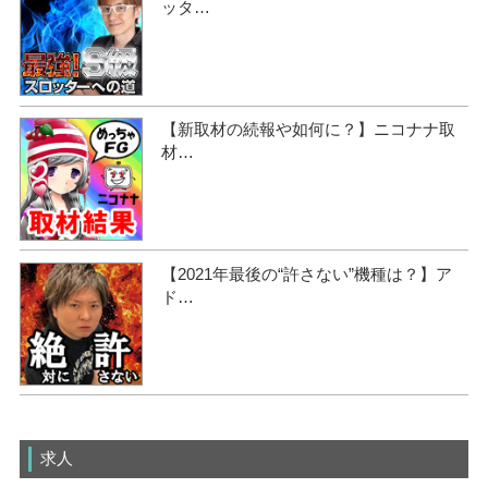
ッタ…
【新取材の続報や如何に？】ニコナナ取
材…
【2021年最後の“許さない”機種は？】ア
ド…
求人