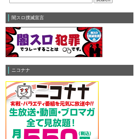
闇スロ撲滅宣言
ニコナナ