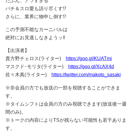
たぶん、アツすぎる
パチ＆スロ愛も語り尽くす⁉︎
さらに、業界に物申し倒す⁉︎
この予測不能なカーニバルは
絶対にお見逃しなきようッ‼︎
【出演者】
貴方野チェロス(ライター)
https://goo.gl/KUATmi
マスクド･モリタ(ライター)
https://goo.gl/XcAX4d
佐々木真(ライター)
https://twitter.com/makoto_sasaki
※非会員の方でも放送の一部を視聴することができま
す。
※タイムシフトは会員の方のみ視聴できます(放送後一週
間のみ)。
※トークの内容によりTSが残らない可能性も若干ありま
す。