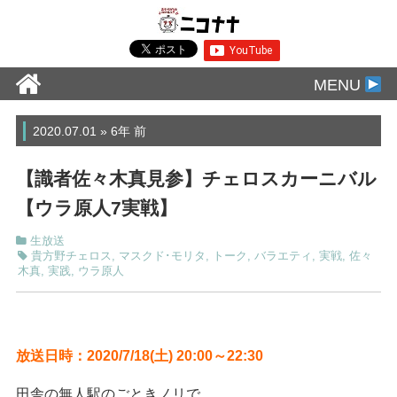
MENU
2020.07.01 » 6年 前
【識者佐々木真見参】チェロスカーニバル
【ウラ原人7実戦】
生放送
貴方野チェロス
,
マスクド･モリタ
,
トーク
,
バラエティ
,
実戦
,
佐々
木真
,
実践
,
ウラ原人
放送日時：2020/7/18(土
) 20:00～22:30
田舎の無人駅のごときノリで