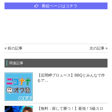
番組ページはコチラ
« 前の記事
次の記事 »
関連記事
【近間岬プロュース】BBQとみんなで作
るア…
【無料：探して勝つ！】最強！S級スロ