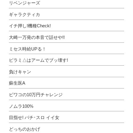
リベンジャーズ
ギャラクティカ
イチ押し!機種Check!
大崎一万発の本音で話せや!!
ミセス時給UPる！
ピラミ△はアームでブッ壊す!
負けキャン
蘇生医A
ビワコの10万円チャレンジ
ノムラ100%
目指せ! パチ･スロ イイ女
どっちのおかげ