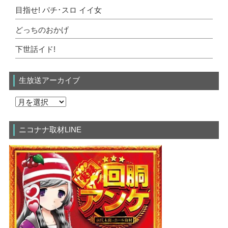
目指せ! パチ･スロ イイ女
どっちのおかげ
下世話イド!
生放送アーカイブ
ニコナナ取材LINE