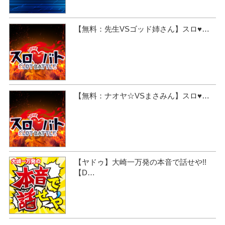
【無料：先生VSゴッド姉さん】スロ♥…
【無料：ナオヤ☆VSまさみん】スロ♥…
【ヤドゥ】大崎一万発の本音で話せや!!
【D…