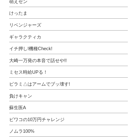
萌えセン
けったま
リベンジャーズ
ギャラクティカ
イチ押し!機種Check!
大崎一万発の本音で話せや!!
ミセス時給UPる！
ピラミ△はアームでブッ壊す!
負けキャン
蘇生医A
ビワコの10万円チャレンジ
ノムラ100%