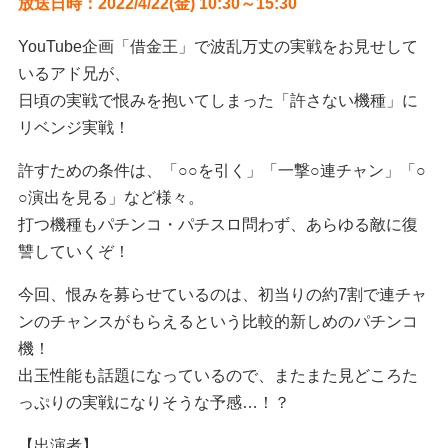
放送日時：2022/4/22(金) 10:30～15:30
YouTube企画「借金王」で波乱万丈の実戦をお見せして
いるアド兄が、
日頃の実戦で恨みを抱いてしまった「許さない機種」に
リベンジ実戦！
許すための条件は、「○○を引く」「一撃○連チャン」「○
○演出を見る」など様々。
打つ機種もパチンコ・パチスロ問わず、あらゆる敵に復
讐していくぞ！
今回、恨みを募らせているのは、初当りの約7割で連チャ
ンのチャンスがもらえるという比較的新しめのパチンコ
機！
出玉性能も話題になっているので、またまた見どころた
っぷりの実戦になりそうな予感…！？
【出演者】