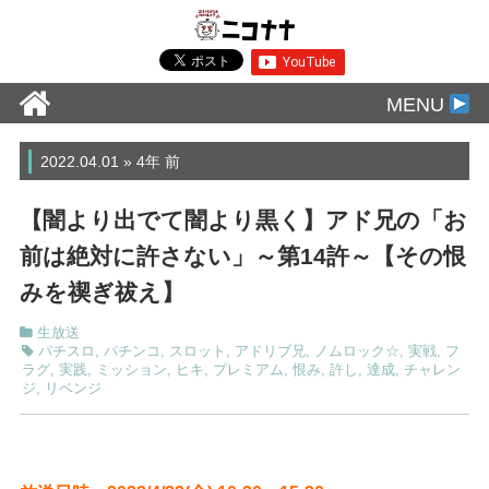
MENU
2022.04.01 » 4年 前
【闇より出でて闇より黒く】アド兄の「お
前は絶対に許さない」～第14許～【その恨
みを禊ぎ祓え】
生放送
パチスロ
,
パチンコ
,
スロット
,
アドリブ兄
,
ノムロック☆
,
実戦
,
フ
ラグ
,
実践
,
ミッション
,
ヒキ
,
プレミアム
,
恨み
,
許し
,
達成
,
チャレン
ジ
,
リベンジ