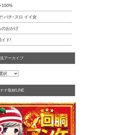
100%
! パチ･スロ イイ女
ちのおかげ
イド!
送アーカイブ
ナナ取材LINE