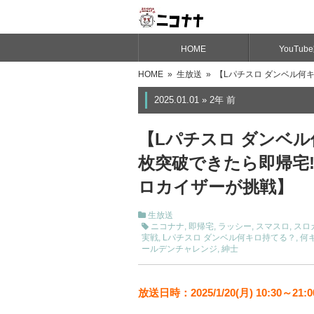
HOME
YouTub
HOME
»
生放送
» 【Lパチスロ ダンベル何
2025.01.01 » 2年 前
【Lパチスロ ダンベル
枚突破できたら即帰宅
ロカイザーが挑戦】
生放送
ニコナナ
,
即帰宅
,
ラッシー
,
スマスロ
,
スロ
実戦
,
Lパチスロ ダンベル何キロ持てる？
,
何
ールデンチャレンジ
,
紳士
放送日時：2025/1/20(月) 10:30～21:0