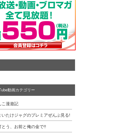
uTube動画カテゴリー
んこ漫遊記
まいたけジャグのプレミアぜんぶ見る!
打とう、お前と俺の金で!!