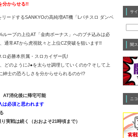
分からせる!!
サイ
リードするSANKYOの高純増AT機「Lパチスロ ダンベ
56%ループの上位AT「金肉ボーナス」へのブチ込みは必
、通常ATから虎視眈々と上位CZ突破を狙います!!
闇ス
スロ必勝本所属・スロカイザー氏!
、どのようにJ●を太らせ調理していくのか? そして上
に紳士の恐ろしさを分からせられるのか!?
は、AT消化後に帰宅可能
ニコ
入は必須と思われます
る
り実戦は続く（おおよそ21時頃まで）