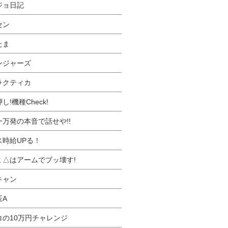
ジョ日記
セン
たま
ンジャーズ
ラクティカ
し!機種Check!
一万発の本音で話せや!!
ス時給UPる！
ミ△はアームでブッ壊す!
キャン
医A
コの10万円チャレンジ