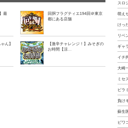
スロ
?】最
回胴フラグティエ194回＠東京
萌え
都にある店舗
けっ
リベ
ちゃん】
【激辛チャレンジ！】みそぎの
ギャ
お時間【涼…
イチ押
大崎
ミセ
ピラ
負け
蘇生
ビワ