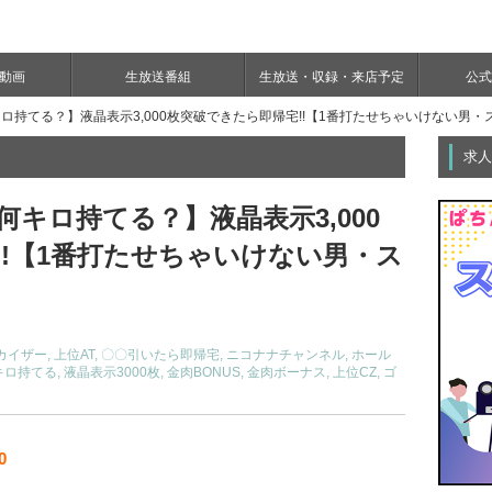
e動画
生放送番組
生放送・収録・来店予定
公式Y
キロ持てる？】液晶表示3,000枚突破できたら即帰宅!!【1番打たせちゃいけない男
求人
何キロ持てる？】液晶表示3,000
!!【1番打たせちゃいけない男・ス
カイザー
,
上位AT
,
〇〇引いたら即帰宅
,
ニコナナチャンネル
,
ホール
キロ持てる
,
液晶表示3000枚
,
金肉BONUS
,
金肉ボーナス
,
上位CZ
,
ゴ
0