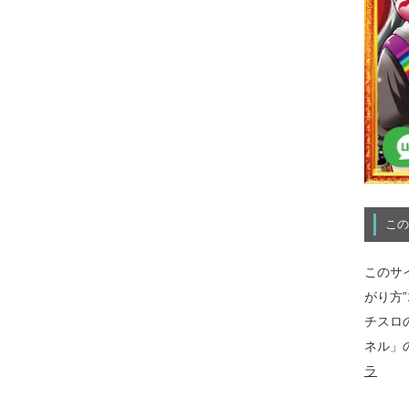
この
このサ
がり方
チスロ
ネル」
ラ