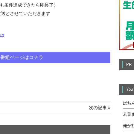
とも条件達成できたら即終了）
放送とさせていただきます
ser
番組ページはコチラ
PR
Yo
ぱち
次の記事 »
若葉
俺が