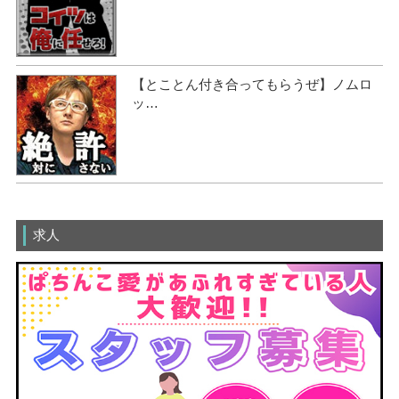
【とことん付き合ってもらうぜ】ノムロ
ッ…
求人