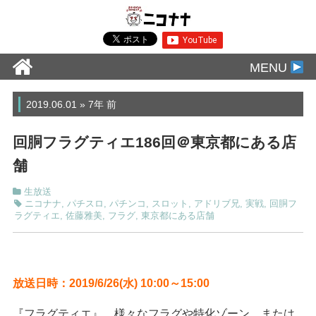
MENU
2019.06.01 » 7年 前
回胴フラグティエ186回＠東京都にある店
舗
生放送
ニコナナ
,
パチスロ
,
パチンコ
,
スロット
,
アドリブ兄
,
実戦
,
回胴フ
ラグティエ
,
佐藤雅美
,
フラグ
,
東京都にある店舗
放送日時：2019/6/26(水) 10:00～15:00
『フラグティエ』…様々なフラグや特化ゾーン、または