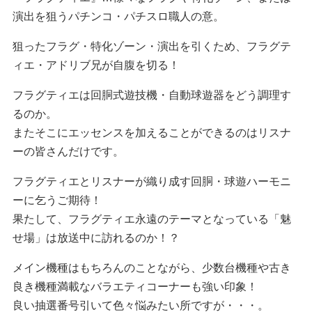
演出を狙うパチンコ・パチスロ職人の意。
狙ったフラグ・特化ゾーン・演出を引くため、フラグテ
ィエ・アドリブ兄が自腹を切る！
フラグティエは回胴式遊技機・自動球遊器をどう調理す
るのか。
またそこにエッセンスを加えることができるのはリスナ
ーの皆さんだけです。
フラグティエとリスナーが織り成す回胴・球遊ハーモニ
ーに乞うご期待！
果たして、フラグティエ永遠のテーマとなっている「魅
せ場」は放送中に訪れるのか！？
メイン機種はもちろんのことながら、少数台機種や古き
良き機種満載なバラエティコーナーも強い印象！
良い抽選番号引いて色々悩みたい所ですが・・・。