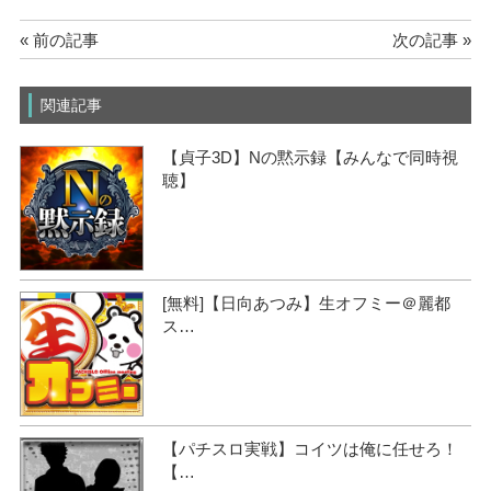
« 前の記事
次の記事 »
関連記事
【貞子3D】Nの黙示録【みんなで同時視
聴】
[無料]【日向あつみ】生オフミー＠麗都
ス…
【パチスロ実戦】コイツは俺に任せろ！
【…