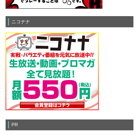
ニコナナ
PR