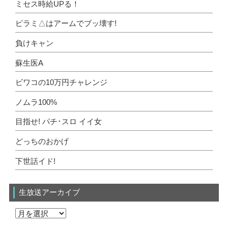
ミセス時給UPる！
ピラミ△はアームでブッ壊す!
負けキャン
蘇生医A
ビワコの10万円チャレンジ
ノムラ100%
目指せ! パチ･スロ イイ女
どっちのおかげ
下世話イド!
生放送アーカイブ