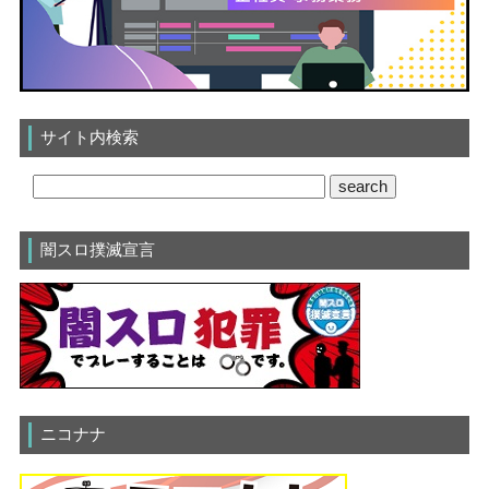
サイト内検索
闇スロ撲滅宣言
ニコナナ