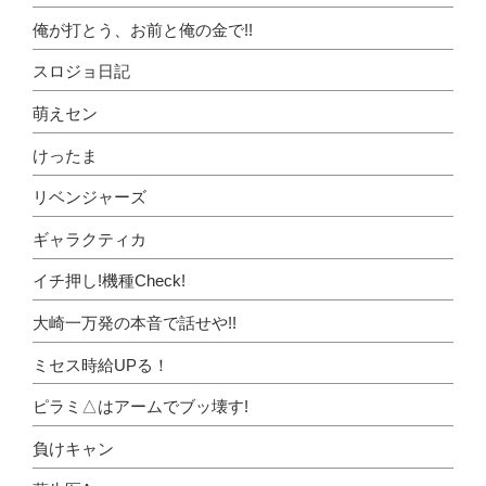
俺が打とう、お前と俺の金で!!
スロジョ日記
萌えセン
けったま
リベンジャーズ
ギャラクティカ
イチ押し!機種Check!
大崎一万発の本音で話せや!!
ミセス時給UPる！
ピラミ△はアームでブッ壊す!
負けキャン