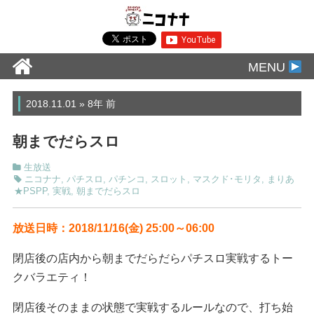
MENU
2018.11.01 » 8年 前
朝までだらスロ
生放送
ニコナナ
,
パチスロ
,
パチンコ
,
スロット
,
マスクド･モリタ
,
まりあ
★PSPP
,
実戦
,
朝までだらスロ
放送日時：2018
/11/16(金) 25:00～06:00
閉店後の店内から朝までだらだらパチスロ実戦するトー
クバラエティ！
閉店後そのままの状態で実戦するルールなので、打ち始