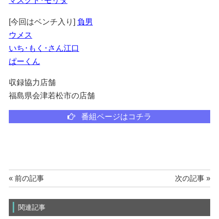
マスクド･モリタ
[今回はベンチ入り]
負男
ウメス
いち･もく･さん江口
ぱーくん
収録協力店舗
福島県会津若松市の店舗
番組ページはコチラ
« 前の記事
次の記事 »
関連記事