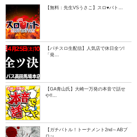
【無料：先生VSうさこ】スロ♥バト…
【パチスロ生配信】人気店で休日全ツ!
「発…
【GA青山氏】大崎一万発の本音で話せ
や!!…
【ガチバトル！トーナメント2nd～ABブ
ロッ…