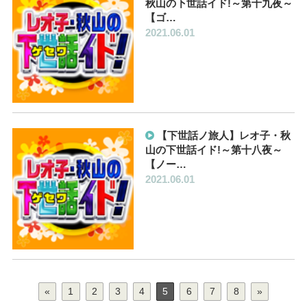
秋山の下世話イド!～第十九夜～
【ゴ…
2021.06.01
【下世話ノ旅人】レオ子・秋
山の下世話イド!～第十八夜～
【ノー…
2021.06.01
«
1
2
3
4
5
6
7
8
»