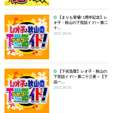
【まりも登場! 1周年記念】レ
オ子・秋山の下世話イド!～第二
十…
2021.09.01
【下劣迅雷】レオ子・秋山の
下世話イド!～第二十三夜～【下
品一…
2021.08.01