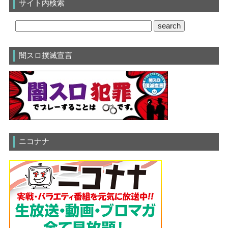
サイト内検索
闇スロ撲滅宣言
ニコナナ