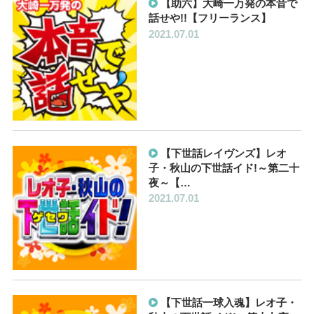
【助六】大崎一万発の本音で
話せや!!【フリーランス】
2021.07.01
【下世話レイヴンズ】レオ
子・秋山の下世話イド!～第二十
夜～【…
2021.07.01
【下世話一球入魂】レオ子・