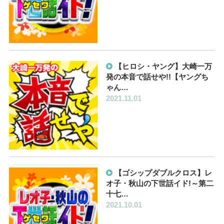
【ヒロシ・ヤング】大崎一万
発の本音で話せや!!【ヤングち
ゃん…
2021.11.01
【ゴシップダブルクロス】レ
オ子・秋山の下世話イド!～第二
十七…
2021.10.01