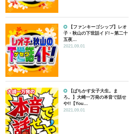
【ファンキーゴシップ】レオ
子・秋山の下世話イド!～第二十
五夜…
2021.09.01
【ぱちかす女子大生。ま
ろ。】大崎一万発の本音で話せ
や!!【You…
2021.09.01