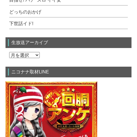
目指せ! パチ･スロ イイ女
どっちのおかげ
下世話イド!
生放送アーカイブ
ニコナナ取材LINE