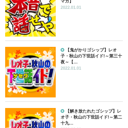
マガ】
2022.01.01
【鬼がかりゴシップ】レオ
子・秋山の下世話イド!～第三十
夜～【…
2022.01.01
【解き放たれたゴシップ】レ
オ子・秋山の下世話イド!～第二
十九…