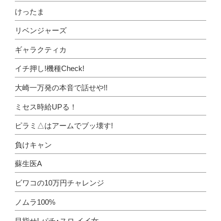
けったま
リベンジャーズ
ギャラクティカ
イチ押し!機種Check!
大崎一万発の本音で話せや!!
ミセス時給UPる！
ピラミ△はアームでブッ壊す!
負けキャン
蘇生医A
ビワコの10万円チャレンジ
ノムラ100%