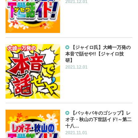
2021.12.01
【ジャイロ氏】大崎一万発の
本音で話せや!!【ジャイロ技
研】
2021.12.01
【バッキバキのゴシップ】レ
オ子・秋山の下世話イド!～第二
十八…
2021.11.01