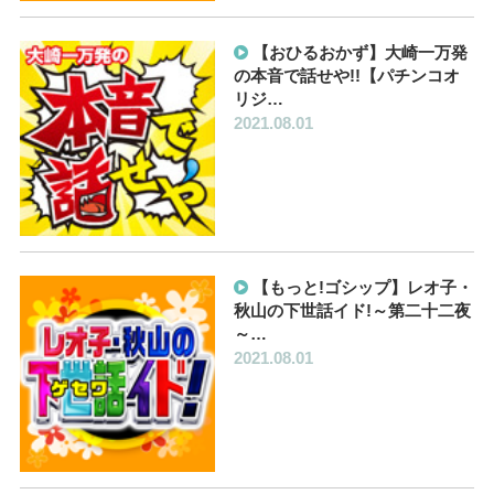
【おひるおかず】大崎一万発
の本音で話せや!!【パチンコオ
リジ…
2021.08.01
【もっと!ゴシップ】レオ子・
秋山の下世話イド!～第二十二夜
～…
2021.08.01