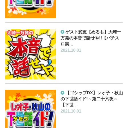
ゲスト変更【めるも】大崎一
万発の本音で話せや!!【パチス
ロ実…
2021.10.01
【ゴシップDX】レオ子・秋山
の下世話イド!～第二十六夜～
【下世…
2021.10.01