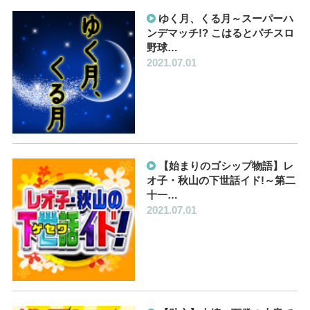
ゆく月、くる月～スーパーハ
ンデマッチ!? こはるとパチスロ
野球…
2021.07.01
【始まりのゴシップ物語】レ
オ子・秋山の下世話イド!～第二
十一…
2021.07.01