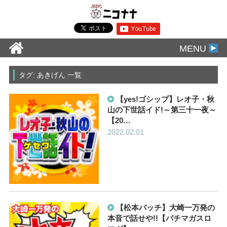
MENU
タグ: あきげん 一覧
【yes!ゴシップ】レオ子・秋
山の下世話イド!～第三十一夜～
【20…
2022.02.01
【松本バッチ】大崎一万発の
本音で話せや!!【パチマガスロ