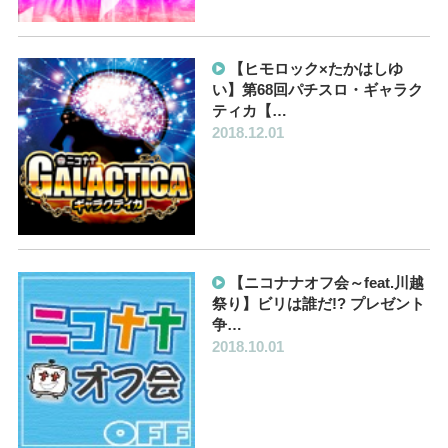
【ヒモロック×たかはしゆ
い】第68回パチスロ・ギャラク
ティカ【…
2018.12.01
【ニコナナオフ会～feat.川越
祭り】ビリは誰だ!? プレゼント
争…
2018.10.01