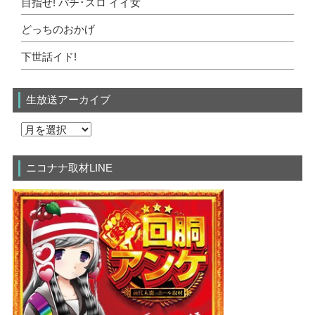
目指せ! パチ･スロ イイ女
どっちのおかげ
下世話イド!
生放送アーカイブ
ニコナナ取材LINE