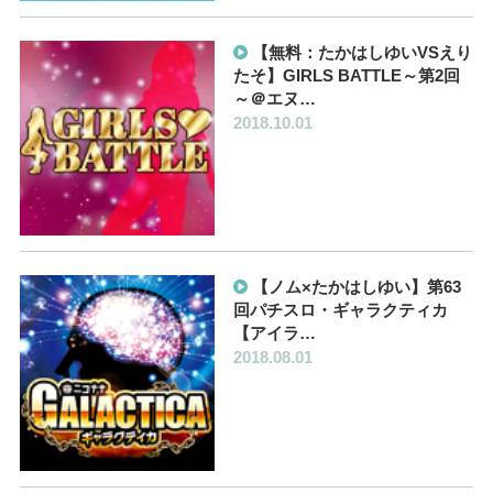
【無料：たかはしゆいVSえり
たそ】GIRLS BATTLE～第2回
～＠エヌ…
2018.10.01
【ノム×たかはしゆい】第63
回パチスロ・ギャラクティカ
【アイラ…
2018.08.01