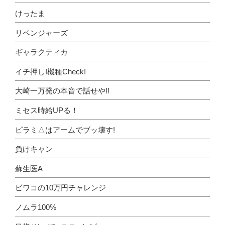
けったま
リベンジャーズ
ギャラクティカ
イチ押し!機種Check!
大崎一万発の本音で話せや!!
ミセス時給UPる！
ピラミ△はアームでブッ壊す!
負けキャン
蘇生医A
ビワコの10万円チャレンジ
ノムラ100%