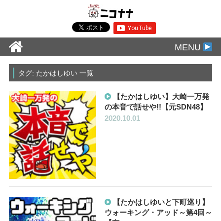
MENU
タグ: たかはしゆい 一覧
【たかはしゆい】大崎一万発
の本音で話せや!!【元SDN48】
2020.10.01
【たかはしゆいと下町巡り】
ウォーキング・アッド～第4回～