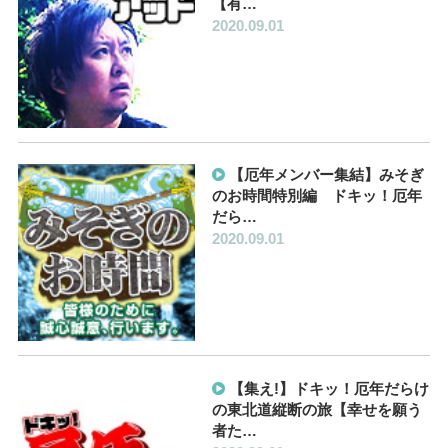
【有…
2020.09.01
【厄年メンバー集結】みそぎ
のお時間特別編 ドキッ！厄年
だら…
2020.09.01
【集え!】ドキッ！厄年だらけ
の東北道縦断の旅【幸せを願う
者た…