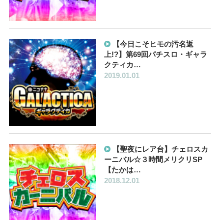
【今日こそヒモの汚名返
上!?】第69回パチスロ・ギャラ
クティカ…
2019.01.01
【聖夜にレア台】チェロスカ
ーニバル☆３時間メリクリSP
【たかは…
2018.12.01