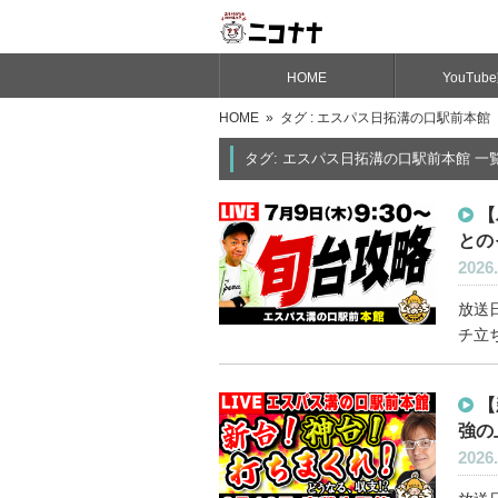
HOME
YouTub
HOME
» タグ : エスパス日拓溝の口駅前本館
タグ: エスパス日拓溝の口駅前本館 一
【
との
2026.
放送日
チ立ち
【
強の
2026.