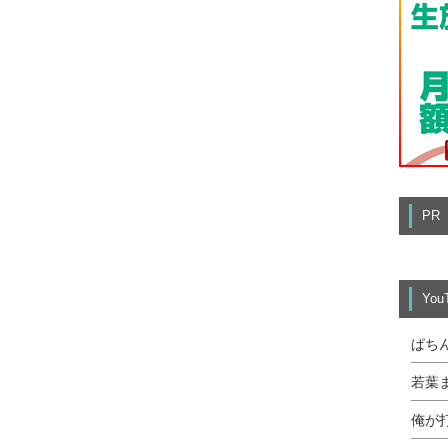
PR
Yo
ぱち
若葉
俺が