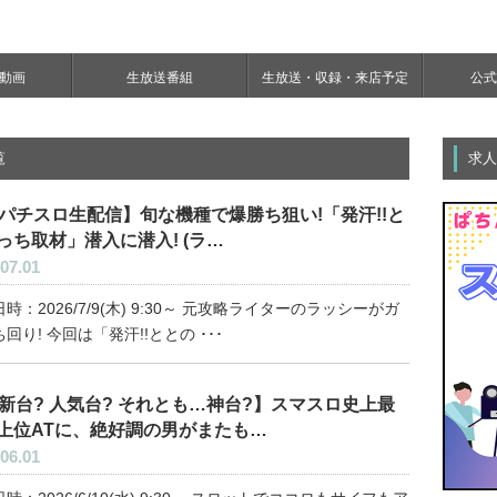
e動画
生放送番組
生放送・収録・来店予定
公式Y
覧
求人
パチスロ生配信】旬な機種で爆勝ち狙い!「発汗!!と
っち取材」潜入に潜入! (ラ…
07.01
時：2026/7/9(木) 9:30～ 元攻略ライターのラッシーがガ
回り! 今回は「発汗!!ととの ･･･
新台? 人気台? それとも…神台?】スマスロ史上最
上位ATに、絶好調の男がまたも…
06.01