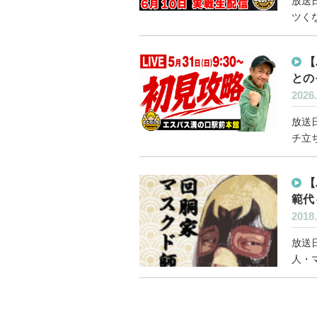
放送日
ツくな
【
との
2026.
放送日
チ立ち
【
範代
2018.
放送日
人・