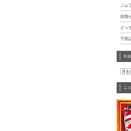
ノムラ
目指せ
どっ
下世話
生放
ニコ