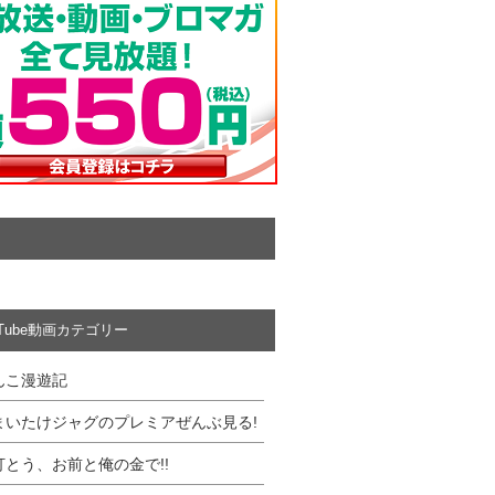
uTube動画カテゴリー
んこ漫遊記
まいたけジャグのプレミアぜんぶ見る!
打とう、お前と俺の金で!!