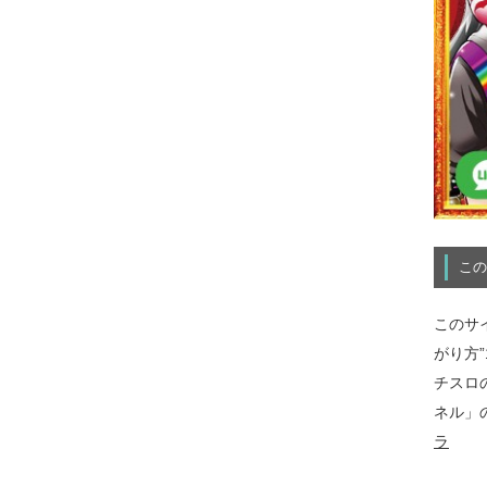
この
このサ
がり方
チスロ
ネル」
ラ