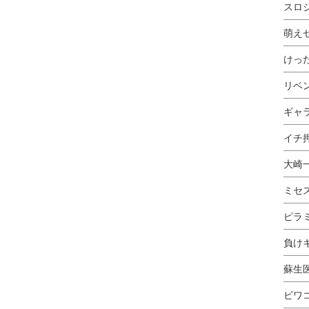
スロ
萌え
けっ
リベ
ギャ
イチ押
大崎
ミセ
ピラ
負け
蘇生
ビワ