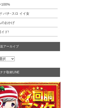
100%
! パチ･スロ イイ女
ちのおかげ
イド!
送アーカイブ
ナナ取材LINE