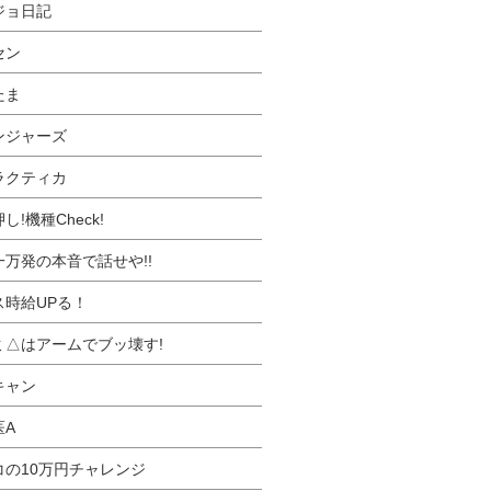
ジョ日記
セン
たま
ンジャーズ
ラクティカ
し!機種Check!
一万発の本音で話せや!!
ス時給UPる！
ミ△はアームでブッ壊す!
キャン
医A
コの10万円チャレンジ