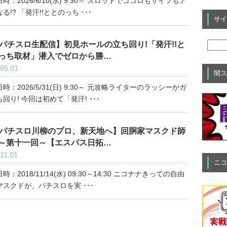
時：2026/6/10(水) 9:30～ スロットでココロもサイフもア
る!? 「発汗!!ととのっち ･･･
サイ
パチスロ生配信】初見ホールの立ち回り!「発汗!!と
っち取材」潜入でゼロから勝…
05.01
闇ス
時：2026/5/31(日) 9:30～ 元攻略ライターのラッシーがガ
回り! 今回は初めて「発汗! ･･･
パチスロ川柳のプロ、新天地へ】回胴家マスクド師
～第十一回～【エスパス日拓…
11.01
ニコ
時：2018/11/14(水) 09:30～14:30 ニコナナきっての自由
マスクドが、パチスロを実 ･･･