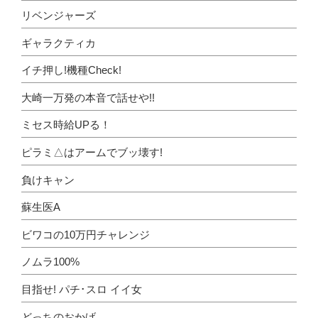
リベンジャーズ
ギャラクティカ
イチ押し!機種Check!
大崎一万発の本音で話せや!!
ミセス時給UPる！
ピラミ△はアームでブッ壊す!
負けキャン
蘇生医A
ビワコの10万円チャレンジ
ノムラ100%
目指せ! パチ･スロ イイ女
どっちのおかげ