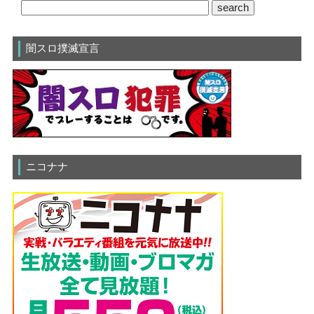
闇スロ撲滅宣言
ニコナナ