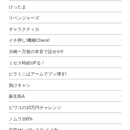
けったま
リベンジャーズ
ギャラクティカ
イチ押し!機種Check!
大崎一万発の本音で話せや!!
ミセス時給UPる！
ピラミ△はアームでブッ壊す!
負けキャン
蘇生医A
ビワコの10万円チャレンジ
ノムラ100%