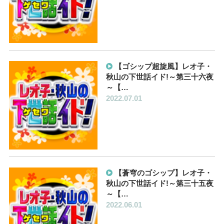
【ゴシップ超旋風】レオ子・
秋山の下世話イド!～第三十六夜
～【…
2022.07.01
【蒼穹のゴシップ】レオ子・
秋山の下世話イド!～第三十五夜
～【…
2022.06.01