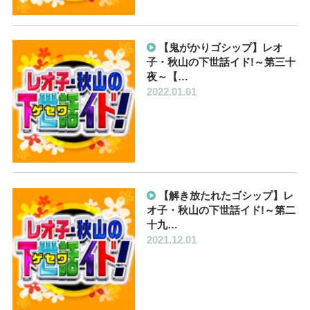
【鬼がかりゴシップ】レオ
子・秋山の下世話イド!～第三十
夜～【…
2022.01.01
【解き放たれたゴシップ】レ
オ子・秋山の下世話イド!～第二
十九…
2021.12.01