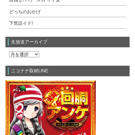
目指せ! パチ･スロ イイ女
どっちのおかげ
下世話イド!
生放送アーカイブ
ニコナナ取材LINE