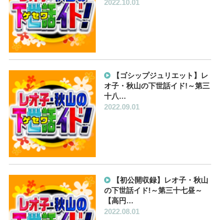
2022.10.01
【ゴシップジュリエット】レ
オ子・秋山の下世話イド!～第三
十八…
2022.09.01
【初公開収録】レオ子・秋山
の下世話イド!～第三十七昼～
【高円…
2022.08.01