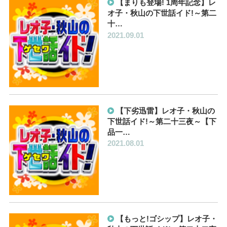
【まりも登場! 1周年記念】レ
オ子・秋山の下世話イド!～第二
十…
2021.09.01
【下劣迅雷】レオ子・秋山の
下世話イド!～第二十三夜～【下
品一…
2021.08.01
【もっと!ゴシップ】レオ子・