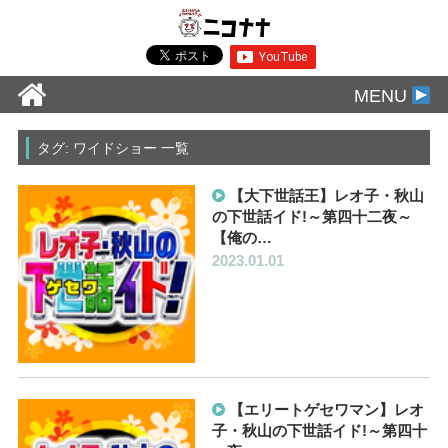
MENU
タグ: ワイドショー 一覧
【大下世話王】レオ子・秋山
の下世話イド!～第四十二夜～
【俺の…
2023.01.01
【エリートゲセワマン】レオ
子・秋山の下世話イド!～第四十