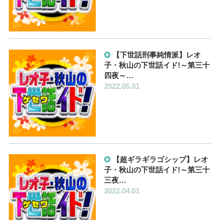
【下世話刑事純情派】レオ
子・秋山の下世話イド!～第三十
四夜～…
2022.05.01
【超ギラギラゴシップ】レオ
子・秋山の下世話イド!～第三十
三夜…
2022.04.01