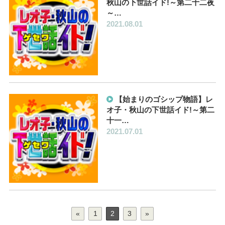
秋山の下世話イド!～第二十二夜
～…
2021.08.01
【始まりのゴシップ物語】レ
オ子・秋山の下世話イド!～第二
十一…
2021.07.01
«
1
2
3
»