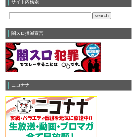
サイト内検索
闇スロ撲滅宣言
ニコナナ