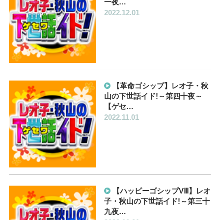
一夜…
2022.12.01
【革命ゴシップ】レオ子・秋
山の下世話イド!～第四十夜～
【ゲセ…
2022.11.01
【ハッピーゴシップVⅢ】レオ
子・秋山の下世話イド!～第三十
九夜…